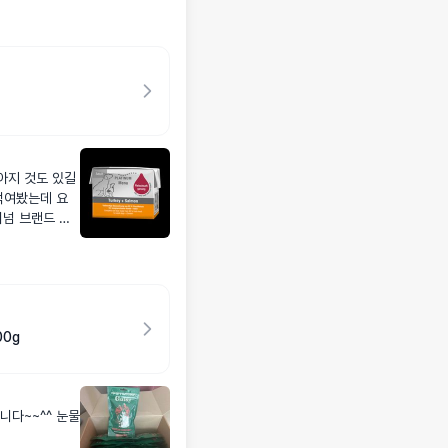
아지 것도 있길
먹여봤는데 요
티넘 브랜드 앞
가 있어서 이건
을 잘못 키우는
워요ㅠㅠ 그래도
했는데 세트 상
 전부 다 잘먹엇
00g