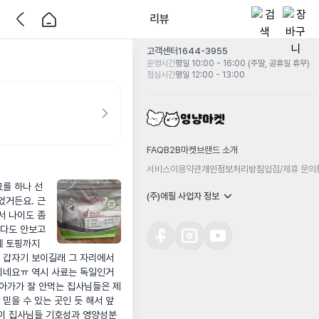
리뷰
고객센터
1644-3955
운영시간
평일 10:00 - 16:00 (주말, 공휴일 휴무)
점심시간
평일 12:00 - 13:00
FAQ
B2B마켓
브랜드 소개
서비스이용약관
개인정보처리방침
입점/제휴 문의
료를 하나 선
(주)에필 사업자 정보
었거든요. 근
 나이도 좀 
다도 안보고 
 토핑까지 
 갑자기 보이길래 그 자리에서 
이네요ㅠ 역시 사료는 독일인거 
아가가 잘 안먹는 집사님들은 제 
믿을 수 있는 곳인 듯 해서 앞
이 집사님들 기호성과 영양성분 