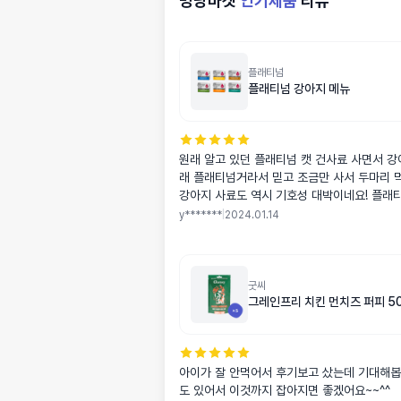
멍냥마켓
인기제품
리뷰
플래티넘
플래티넘 강아지 메뉴
원래 알고 있던 플래티넘 캣 건사료 사면서 강
래 플래티넘거라서 믿고 조금만 사서 두마리 
강아지 사료도 역시 기호성 대박이네요! 플래
으로 사랑하게 될 것 같네요ㅠ 먹이던 건사료
y*******
|
2024.01.14
조금씩 사료에 비벼서 줄까 해요. 제가 아이들
건지 냥이랑 멍이랑 모두 입맛이 정말 까다로
어쩌겠나요 구매할 때 한개씩 사기가 좀 애매
품이 나오길 기다릴께요 치킨, 이베리코, 연어
굿씨
그레인프리 치킨 먼치즈 퍼피 5
어요
아이가 잘 안먹어서 후기보고 샀는데 기대해봅니다~~^^ 눈물
도 있어서 이것까지 잡아지면 좋겠어요~~^^