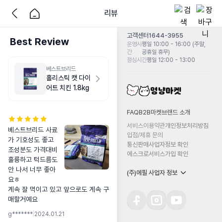
리뷰
고객센터
1644-3955
Best Review
운영시
평일 10:00 - 16:00 (주말,
간
공휴일 휴무)
점심시간
평일 12:00 - 13:00
베스트브리드
홀리스틱 캣 다이
어트 치킨 1.8kg
FAQ
B2B마켓
브랜드 소개
서비스이용약관
개인정보처리방침
베스트브리드 사료
입점/제휴 문의
가 기호성도 좋고 
통신판매사업자정보 확인
조성분도 가격대비 
에스크로서비스가입 확인
훌륭하고 턱드름도 
안 나서 너무 좋아
(주)에필 사업자 정보
요ㅎ

계속 잘 먹이고 있고 앞으로도 계속 구
매할거예요
g*******
|
2024.01.21