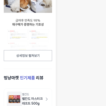
상세정보 펼쳐보기
멍냥마켓
인기제품
리뷰
벨칸도
벨칸도 마스터크
래프트 500g