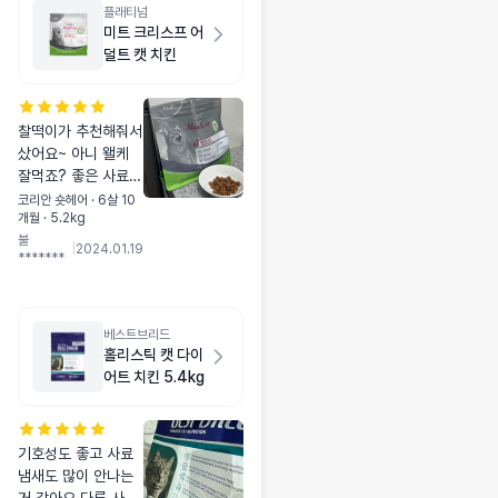
플래티넘
미트 크리스프 어
덜트 캣 치킨
찰떡이가 추천해줘서
샀어요~ 아니 왤케
잘먹죠? 좋은 사료를
먹이는 이유가 있네
코리안 숏헤어 · 6살 10
개월 · 5.2kg
요 💛💛💛💛
불
|
2024.01.19
*******
베스트브리드
홀리스틱 캣 다이
어트 치킨 5.4kg
기호성도 좋고 사료
냄새도 많이 안나는