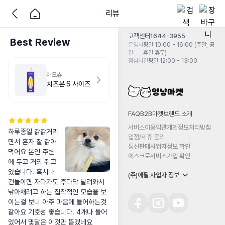
리뷰
고객센터
1644-3955
Best Review
운영시
평일 10:00 - 16:00 (주말, 공
간
휴일 휴무)
점심시간
평일 12:00 - 13:00
애드츄
치즈본 S 사이즈
FAQ
B2B마켓
브랜드 소개
서비스이용약관
개인정보처리방침
하루종일 갉갉거리
입점/제휴 문의
면서 혼자 잘 갉아
통신판매사업자정보 확인
먹어요 본인 주변
에스크로서비스가입 확인
에 두고 거의 쥐고 
있습니다. 혹시나 
(주)에필 사업자 정보
건들이면 자다가도 후다닥 달려와서 
낚아채려고 하는 집착적인 모습을 보
이는걸 보니 아주 마음에 들어하는것 
같아요 기호성 좋습니다. 4개나 들어
있어서 몇달은 이것만 뜯겠네요