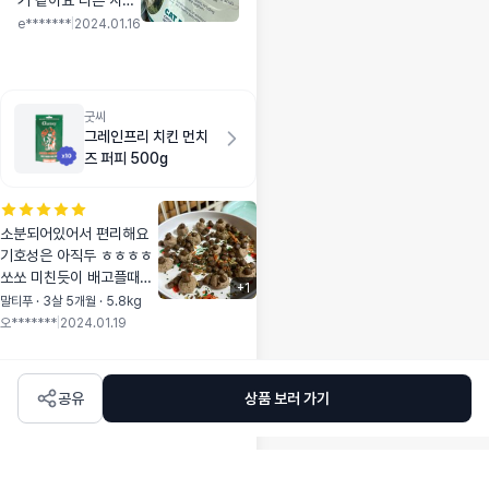
거 같아요 다른 사료
로 바꿨다가 다시 베
e*******
|
2024.01.16
스트브리드로 왔어요
굿씨
그레인프리 치킨 먼치
즈 퍼피 500g
소분되어있어서 편리해요
기호성은 아직두 ㅎㅎㅎㅎ
쏘쏘 미친듯이 배고플때만
+
1
먹어요 건강한사료라 믿고
말티푸 · 3살 5개월 · 5.8kg
브랜드체인지 하지않아요
오*******
|
2024.01.19
공유
상품 보러 가기