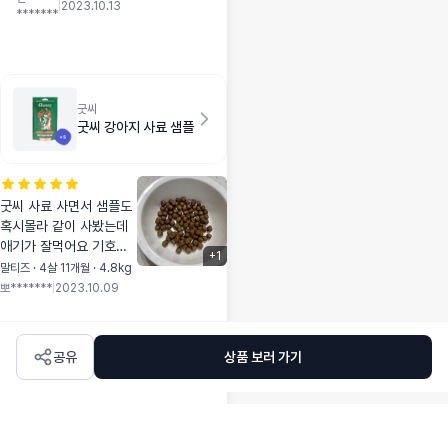
거 같아요. 꾸준히
|
2023.10.13
*******
급여해보려구요!!!
굿씨
굿씨 강아지 사료 샘플
굿씨 사료 사면서 샘플도
혹시몰라 같이 사봤는데
애기가 잘먹어요 기호성
+
1
도 좋고 성분도 괜찮은것
말티즈 · 4살 11개월 · 4.8kg
같아서 샘플이랑 본품 다
뽀*******
|
2023.10.09
먹으면 또 구매해야겠어
요 ㅎㅎ!
공유
상품 보러 가기