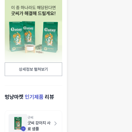
상세정보 펼쳐보기
멍냥마켓
인기제품
리뷰
굿씨
굿씨 강아지 사
료 샘플