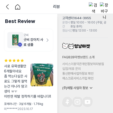
리뷰
고객센터
1644-3955
Best Review
운영시
평일 10:00 - 16:00 (주말, 공
간
휴일 휴무)
점심시간
평일 12:00 - 13:00
굿씨
굿씨 강아지 사
료 샘플
FAQ
B2B마켓
브랜드 소개
서비스이용약관
개인정보처리방침
사료 유목생활만 
입점/제휴 문의
6개월이네요

통신판매사업자정보 확인
좀 먹는다싶은 사
에스크로서비스가입 확인
료도 그렇게 잘먹
는건 아니라 맘고
(주)에필 사업자 정보
생이 ㅠㅜ

이번엔 제발 정착하기를 바랍니다!!
포메라니안 · 3살 6개월 · 1.76kg
미*******
|
2023.10.17