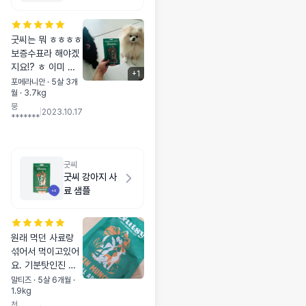
굿씨는 뭐 ㅎㅎㅎㅎ
보증수표라 해야겠
지요!? ㅎ 이미 먹
+
1
고있지만 샘플을 안
포메라니안 · 5살 3개
월 · 3.7kg
받아서 하나 같이구
뭉
매했어요🥰🥰
|
2023.10.17
*******
굿씨
굿씨 강아지 사
료 샘플
원래 먹던 사료랑
섞어서 먹이고있어
요. 기분탓인진 모
르겠지만, 며칠만에
말티즈 · 5살 6개월 ·
1.9kg
눈가가 좀 깨끗해진
천