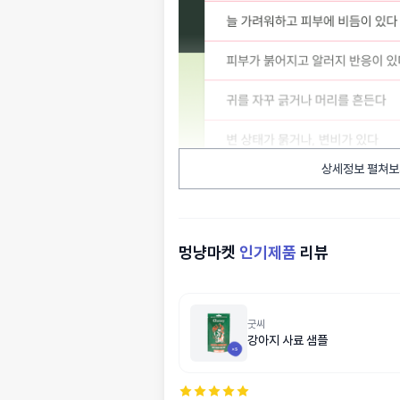
상세정보 펼쳐보
멍냥마켓
인기제품
리뷰
굿씨
강아지 사료 샘플