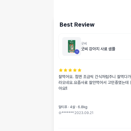
Best Review
굿씨
굿씨 강아지 사료 샘플
잘먹어요. 첨엔 조금씩 간식처럼주니 잘먹다가
라오네요.요즘사료 잘안먹어서 고민중였는데 
아요!!
말티푸 · 4살 · 6.8kg
슈*******
|
2023.09.21