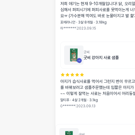
저희 애기는 현재 9-10개월입니다! 닭, 오리
심해서 퍼피시기에 퍼피사료를 못먹이는게 너
요ㅠ (가수분해 먹여도 바로 눈물터지고 발 햝
굿씨는 곤충사료지만 닭이 포함되어있어서 혹
포메라니안 · 3살 8개월 · 3.18kg
문해봤는데 눈물터짐 전혀 없고 너무너무 잘
하*******
|
2023.09.15
다이어트중이라 간식으로 사료주는데 굿씨덕에
신나했답니다!!! 얼마전에 베스트브리드 주문해
매할 수가 없지만, 그 다음엔 굿씨로 갈아탈게요!
굿씨
굿씨 강아지 사료 샘플
아지가 습식사료를 먹어서 그런지 변이 무르고
를 바꿔보려고 샘플주문했는데 입짧은 아지가
~~ 이렇게 잘먹는 사료는 처음이어서 어리둥
로 정착하려고 해요..
말티푸 · 4살 2개월 · 3.1kg
0*******
|
2023.09.13
굿씨