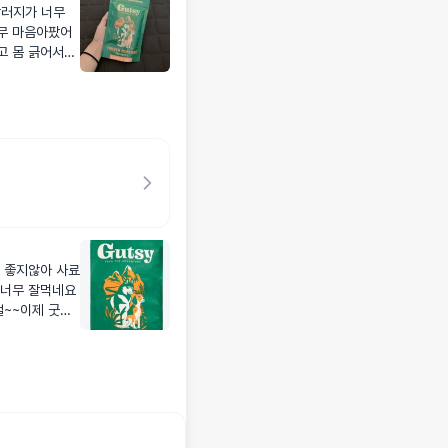
알러지가 너무
무 마음아팠어
고 몸 긁어서요)
시몰라 샘플 주
 먹어주더라구요
 애기가 많이
서 지금은 구
! 갓냥보감!!
 좋지않아 사료
 너무 잘먹네요
절~~이제 굿씨