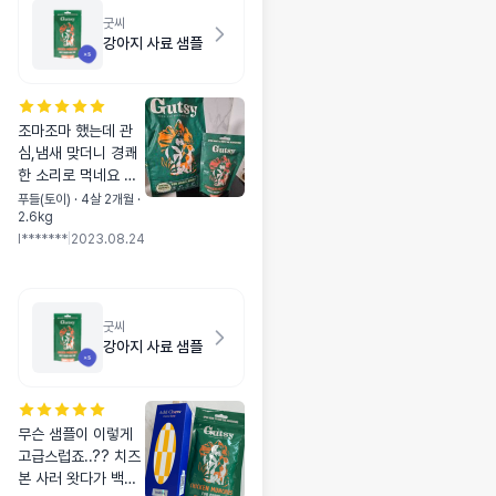
굿씨
강아지 사료 샘플
조마조마 했는데 관
심,냄새 맞더니 경쾌
한 소리로 먹네요 쭉
먹어줘야 하는데 오
푸들(토이) · 4살 2개월 ·
2.6kg
늘 아점으로 시작했
l*******
|
2023.08.24
습니다 저녁에도 잘
먹네요 샘플로 시작
너무 좋은거 같아요
바로 본상품 오픈했
굿씨
습니다
강아지 사료 샘플
무슨 샘플이 이렇게
고급스럽죠..?? 치즈
본 사러 왓다가 백원