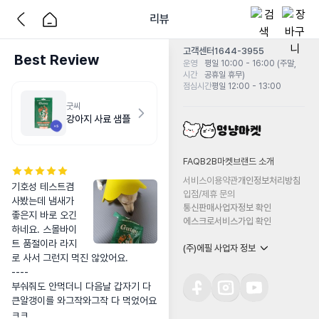
리뷰
고객센터
1644-3955
Best Review
운영
평일 10:00 - 16:00 (주말,
시간
공휴일 휴무)
점심시간
평일 12:00 - 13:00
굿씨
강아지 사료 샘플
FAQ
B2B마켓
브랜드 소개
서비스이용약관
개인정보처리방침
기호성 테스트겸 
입점/제휴 문의
사봤는데 냄새가 
통신판매사업자정보 확인
좋은지 바로 오긴 
에스크로서비스가입 확인
하네요. 스몰바이
트 품절이라 라지
(주)에필 사업자 정보
로 사서 그런지 먹진 않았어요.

----

부숴줘도 안먹더니 다음날 갑자기 다 
큰알갱이를 와그작와그작 다 먹었어요 
ㅋㅋ