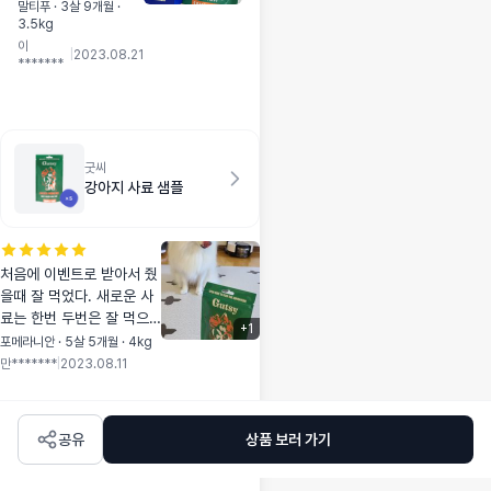
이라 사봣는뎅 짱잘
말티푸 · 3살 9개월 ·
3.5kg
먹음!!!!! ><
이
|
2023.08.21
*******
굿씨
강아지 사료 샘플
처음에 이벤트로 받아서 줬
을때 잘 먹었다. 새로운 사
료는 한번 두번은 잘 먹으
+
1
니까. 다시 확인하고자 내
포메라니안 · 5살 5개월 · 4kg
돈내산 구매했다. 기존 사
만*******
|
2023.08.11
료에 섞어 줬는데 역시나
굿씨만 골라 먹었다
공유
상품 보러 가기