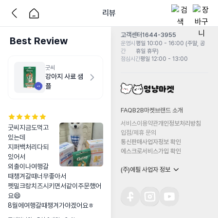
리뷰
고객센터
1644-3955
Best Review
운영시
평일 10:00 - 16:00 (주말, 공
간
휴일 휴무)
점심시간
평일 12:00 - 13:00
굿씨
강아지 사료 샘
플
FAQ
B2B마켓
브랜드 소개
서비스이용약관
개인정보처리방침
굿씨지금도먹고
입점/제휴 문의
있는데

통신판매사업자정보 확인
지퍼백처리다되
에스크로서비스가입 확인
있어서

외출이나여행갈
(주)에필 사업자 정보
때챙겨갈때너무좋아서

펫밀크랑치즈시키면서같이주문했어
요😄

8월에여행갈때챙겨가야겠어요ㅎ