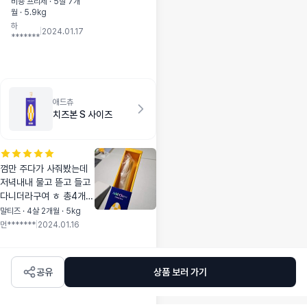
어 먹 듯이 먹고 있
비숑 프리제 · 5살 7개
월 · 5.9kg
네요 바게트 만들어
하
줄려고 달랬드니 들
|
2024.01.17
*******
고 도망 가네요 스
몰 사이즈 딱 좋은
데요^^~
애드츄
치즈본 S 사이즈
껌만 주다가 사줘봤는데
저녁내내 물고 뜯고 들고
다니더라구여 ㅎ 총4개
들어있고 특별한 냄새가
말티즈 · 4살 2개월 · 5kg
나진않더라구요 잘가지고
먼*******
|
2024.01.16
먹어서 좋네요 배송도 빨
랐습니다ㅎ재구매의사 있
어요
공유
상품 보러 가기