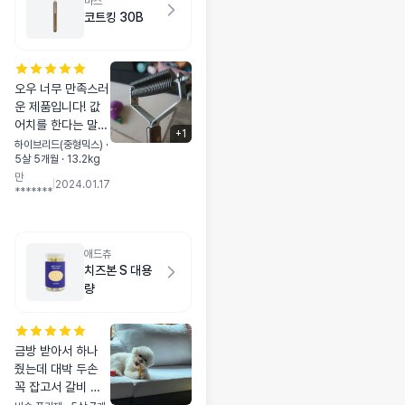
마스
코트킹 30B
오우 너무 만족스러
운 제품입니다! 값
어치를 한다는 말이
+
1
딱 맞는 표현입니
하이브리드(중형믹스) ·
5살 5개월 · 13.2kg
다. 죽은털이 그리
만
많이 있는줄 몰랐네
|
2024.01.17
*******
요. 갈고리부분이
왠지 무서웠는데 막
상 사용하면 아주
시원해 합니다! 이
애드츄
거 사용하곤 집에
치즈본 S 대용
털날림이 확실이 많
량
이 줄었어요! 엄지
척 제품입니다
금방 받아서 하나
줬는데 대박 두손
꼭 잡고서 갈비 뜯