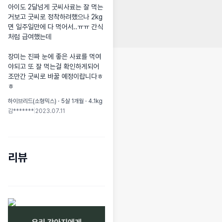
아이도 2달넘게 굿씨사료는 잘 먹는
거보고 굿씨로 정착하려했으나 2kg
면 일주일만에 다 먹어서..ㅠㅠ 간식
처럼 급여했는데

장미는 진짜 눈에 좋은 사료를 먹여
야되고 또 잘 먹는걸 확인하게되어 
조만간 굿씨로 바꿀 예정이랍니다ㅎ
ㅎ
하이브리드(소형믹스) · 5살 1개월 · 4.1kg
감*******
|
2023.07.11
리뷰