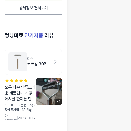
상세정보 펼쳐보기
멍냥마켓
인기제품
리뷰
마스
코트킹 30B
오우 너무 만족스러
운 제품입니다! 값
어치를 한다는 말이
+
1
딱 맞는 표현입니
하이브리드(중형믹스) ·
5살 5개월 · 13.2kg
다. 죽은털이 그리
만
많이 있는줄 몰랐네
|
2024.01.17
*******
요. 갈고리부분이
왠지 무서웠는데 막