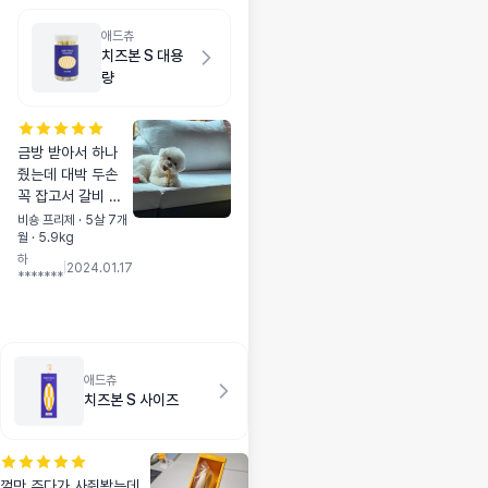
상 사용하면 아주
시원해 합니다! 이
애드츄
거 사용하곤 집에
치즈본 S 대용
털날림이 확실이 많
량
이 줄었어요! 엄지
척 제품입니다
금방 받아서 하나
줬는데 대박 두손
꼭 잡고서 갈비 뜯
어 먹 듯이 먹고 있
비숑 프리제 · 5살 7개
월 · 5.9kg
네요 바게트 만들어
하
줄려고 달랬드니 들
|
2024.01.17
*******
고 도망 가네요 스
몰 사이즈 딱 좋은
데요^^~
애드츄
치즈본 S 사이즈
껌만 주다가 사줘봤는데