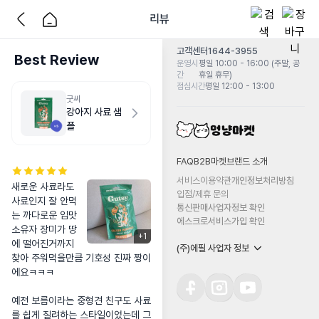
리뷰
고객센터
1644-3955
Best Review
운영시
평일 10:00 - 16:00 (주말, 공
간
휴일 휴무)
점심시간
평일 12:00 - 13:00
굿씨
강아지 사료 샘
플
FAQ
B2B마켓
브랜드 소개
서비스이용약관
개인정보처리방침
새로운 사료라도 
입점/제휴 문의
사료인지 잘 안먹
통신판매사업자정보 확인
는 까다로운 입맛
에스크로서비스가입 확인
소유자 장미가 땅
+
1
에 떨어진거까지 
(주)에필 사업자 정보
찾아 주워먹을만큼 기호성 진짜 짱이
에요ㅋㅋㅋ

예전 보름이라는 중형견 친구도 사료
를 쉽게 질려하는 스타일이었는데 그 