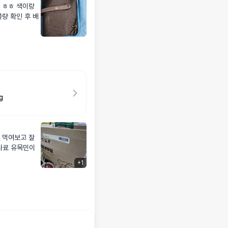
g
+
1