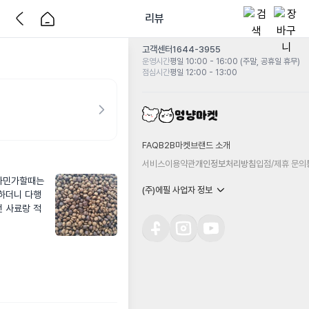
리뷰
고객센터
1644-3955
운영시간
평일 10:00 - 16:00 (주말, 공휴일 휴무)
점심시간
평일 12:00 - 13:00
FAQ
B2B마켓
브랜드 소개
서비스이용약관
개인정보처리방침
입점/제휴 문의
가민가할때는 
(주)에필 사업자 정보
하더니 다행
던 사료랑 적