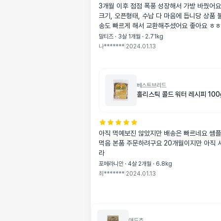
3개월 이후 점점 폭풍 성장해서 가방 바꿨어요 ㅎㅎ 색이랑
크기, 오픈형태, 수납 다 마음에 듭니당 상품 불량 확인 후 배
송도 빠르게 해서 교환해주셨어요 좋아요 ㅎㅎ
말티즈 · 3살 1개월 · 2.71kg
나*******
|
2024.01.13
베스트브리드
홀리스틱 콜드 워터 레시피 100
아직 먹예보진 않았지만 배송은 빠르네요 쌤플 먹여보고 잘
먹음 본품 주문하려구요 20개월이지만 아직 사료 유목민이
라
포메라니안 · 4살 2개월 · 6.8kg
최*******
|
2024.01.13
애드츄