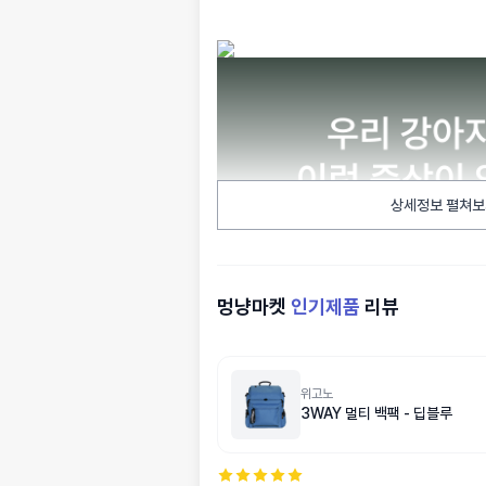
상세정보 펼쳐보
멍냥마켓
인기제품
리뷰
위고노
3WAY 멀티 백팩 - 딥블루