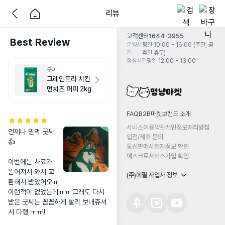
리뷰
고객센터
1644-3955
Best Review
운영시
평일 10:00 - 16:00 (주말, 공
간
휴일 휴무)
점심시간
평일 12:00 - 13:00
굿씨
그레인프리 치킨
먼치즈 퍼피 2kg
FAQ
B2B마켓
브랜드 소개
서비스이용약관
개인정보처리방침
언제나 믿먹 굿씨 
입점/제휴 문의
👍 

통신판매사업자정보 확인
에스크로서비스가입 확인
이번에는 사료가 
뜯어져서 와서 교
(주)에필 사업자 정보
환해서 받았어오ㅠ 

이런적이 없었는데ㅠㅠ 그래도 다시 
받은 굿씨는 꼼꼼하게 빨리 보내쥬셔
서 다행 ㅜㅠ!!
