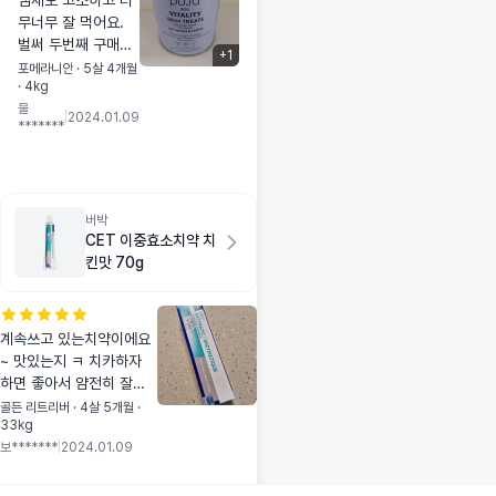
냄새도 고소하고 너
무너무 잘 먹어요.
벌써 두번째 구매입
+
1
니다~~ 알맹이도 딱
포메라니안 · 5살 4개월
· 4kg
딱하지 않아서 쪼개
물
서 칭찬용으로도 사
|
2024.01.09
*******
용하기 좋아요
버박
CET 이중효소치약 치
킨맛 70g
계속쓰고 있는치약이에요
~ 맛있는지 ㅋ 치카하자
하면 좋아서 얌전히 잘해
요~ 포인트로 저렴하게 구
골든 리트리버 · 4살 5개월 ·
33kg
매서 좋아요~^^
보*******
|
2024.01.09