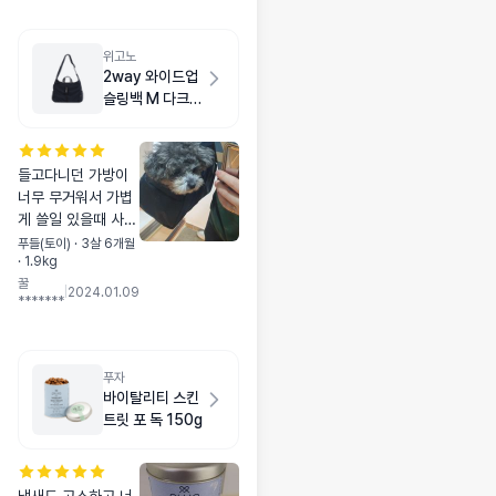
위고노
2way 와이드업
슬링백 M 다크
네이비
들고다니던 가방이
너무 무거워서 가볍
게 쓸일 있을때 사용
하려고 구매했어요!
푸들(토이) · 3살 6개월
· 1.9kg
튼튼하고 가성비 너
꿀
무 좋아요
|
2024.01.09
*******
푸자
바이탈리티 스킨
트릿 포 독 150g