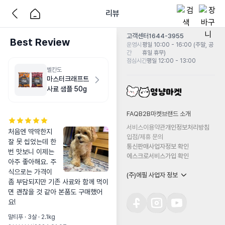
리뷰
고객센터
1644-3955
Best Review
운영시
평일 10:00 - 16:00 (주말, 공
간
휴일 휴무)
점심시간
평일 12:00 - 13:00
벨칸도
마스터크래프트
사료 샘플 50g
FAQ
B2B마켓
브랜드 소개
서비스이용약관
개인정보처리방침
처음엔 딱딱한지 
입점/제휴 문의
잘 못 씹었는데 한
통신판매사업자정보 확인
번 맛보니 이제는 
에스크로서비스가입 확인
아주 좋아해요. 주
식으로는 가격이 
(주)에필 사업자 정보
좀 부담되지만 기존 사료와 함께 먹이
면 괜찮을 것 같아 본품도 구매했어
요!
말티푸 · 3살 · 2.1kg