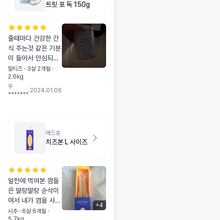
트릿 포 독 150g
줄때마다 건강한 간
식 주는것 같은 기분
이 들어서 안심되요
기호성이 좋아서 훈
말티즈 · 3살 2개월 ·
2.6kg
련할때 보상용으로
우
딱이에요
|
2024.01.06
*******
애드츄
치즈본 L 사이즈
앞전에 먹여본 껌들
은 말랑말랑 순삭이
여서 내가 껌을 사준
+
4
게 맞나 싶을정도로
시추 · 6살 6개월 ·
5.7kg