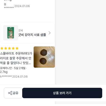
ㅋㅋ 후딱 먹었다면,
블
애드츄는 와그작 갉
|
2024.01.06
*******
갉갉 몇시간이 지나
도 계속 먹고 있네
요. 울 강아지는 전
자렌지 안돌리고 그
냥 줬어요. 치즈. 우
굿씨
유 냄새가 폴폴 나고
굿씨 강아지 사료 샘플
강아지가 너무 잘 먹
네요 며칠 갉아 먹더
니 어금니쪽에 얇게
껴 있던 치석이 제거
스몰바이트 주문하려다가
됐어요~ 지금꺼 다
라지로 잘못 주문해서 안
먹으면 재주문 해야
먹을 줄 알았더니 맛있는
겠어요.
지 크니까 오히려 더 잘 씹
포메라니안 · 5살 2개월 ·
2.7kg
어먹네요.
h*******
|
2024.01.06
공유
상품 보러 가기