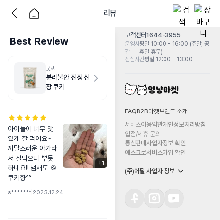
리뷰
고객센터
1644-3955
Best Review
운영시
평일 10:00 - 16:00 (주말, 공
간
휴일 휴무)
점심시간
평일 12:00 - 13:00
굿씨
분리불안 진정 신
장 쿠키
FAQ
B2B마켓
브랜드 소개
서비스이용약관
개인정보처리방침
아이들이 너무 맛
입점/제휴 문의
있게 잘 먹어요~ 
통신판매사업자정보 확인
까탈스러운 아가라
에스크로서비스가입 확인
서 잘먹으니 뿌듯
+
1
하네요!! 냄새도 🍪
(주)에필 사업자 정보
쿠키향^^
s*******
|
2023.12.24