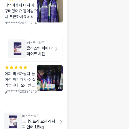
다먹어가서 다시 재
구매했어요 쟁여놓으
니 푸근하네요ㅎㅎ
고양이도 잘먹어서
d*******
|
2023.12.14
좋아요 가격도 착하
게 잘삿어요!
베스트브리드
홀리스틱 퍼피 다
이어트 치킨
1.8kg
이제 막 6개월차 들
어선 퍼피가 아주 잘
먹습니다. 오리젠 퍼
+
1
피 먹이면서도 너무
g*******
|
2023.12.15
기름져서 설사하지는
않을까 걱정이었고,
오리젠은 좀 많이 기
름지고 딱딱해서 강
베스트브리드
아지가 씹지않고 그
그레인프리 오션 레시
냥 후루룩 삼켰었는
피 연어 1.8kg