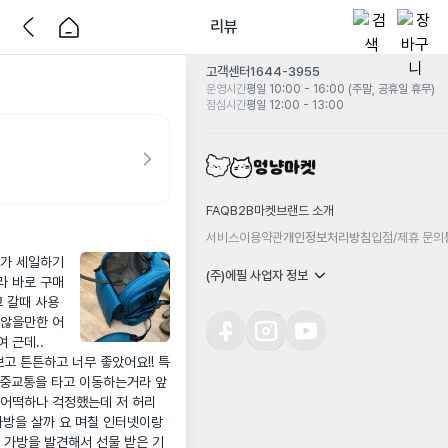
리뷰
고객센터
1644-3955
운영시간
평일 10:00 - 16:00 (주말, 공휴일 휴무)
점심시간
평일 12:00 - 13:00
FAQ
B2B마켓
브랜드 소개
서비스이용약관
개인정보처리방침
입점/제휴 문의
다가 세일하기
(주)에필 사업자 정보
라 바로 구매
 갈때 사용
 않을만한 어
 근데..
쁘고 튼튼하고 너무 좋았어요!! 특
대중교통을 타고 이동하는거라 앞
어떡하나 걱정했는데 저 허리 
방을 살까 요 며칠 인터넷이랑 
 가방을 발견해서 선물 받은 기