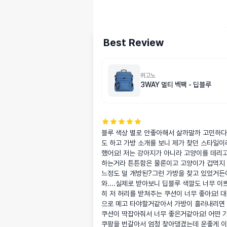
Best Review
위고노
3WAY 멀티 백팩 - 딥블루
블루 색상 별로 안좋아해서 살까말까 고민하
도 하고 가방 소개를 보니 제가 찾던 스타일이
했어요! 저는 강아지가 아니라 고양이를 데리고
하는거라 튼튼함은 물론이고 고양이가 겁먹지
느정도 덜 개방된?그런 가방을 찾고 있었거든여
와....실제로 받아보니 딥블루 색깔도 너무 이
히 저 허리를 받쳐주는 쿠션이 너무 좋아요! 
으로 메고 타야할거같아서 가방이 흘러내리면 
쿠션이 딱잡아줘서 너무 좋은거같아요! 어떤 가
쿠팡을 번갈아서 엄청 찾아댕겼는데 운좋게 이