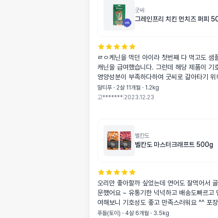
굿씨
그레인프리 치킨 먼치즈 퍼피 5
ㄹㅇ케닌을 먹던 아이라 첫번째 다 먹고도 샘
캐닌을 급여했습니다. 그런데 해당 제품이 기
영양성분이 부족하다하여 굿씨로 갈아타기 위
어요. 오늘 점심부터 5대5 비율로 급여했는데 
말티푸 · 2살 11개월 · 1.2kg
런데 너무 이것도 안씹고 허겁지겁 먹어요.ㅜ
고*******
|
2023.12.23
동 급식기 사용하고 제가 집에 있을 땐 사료를
는데 굿씨도 잘 먹네요. 내일 아침 급여시까지
주문할 예정입니다. + 멍냥보감앱 무척 유용하네요. 핸드폰
홈화면에 깔아두고 수시로 들어와봐요. 사료나
벨칸도
벨칸도 마스터크래프트 500g
맞는 정보 제공 등 유용해요.
오리만 좋아할까 싶었는데 연어도 잘먹어서 골
문했어요 ~ 유통기한 넉넉하고 배송도빠르고 
여해보니 기호성도 좋고 만족스러워요 ^^ 포장이 지퍼 형식으
로 나오면 더 좋을것같아요
푸들(토이) · 4살 6개월 · 3.5kg