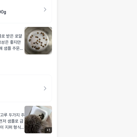
00g
플로 받은 로얄
호성은 좋지만
해 샘플 주문했
잘 먹네요. 그
 외출시에만 자
 바닥에 던져주
 잘 먹으면 추가
 강아지 주차에
고루 두가지 주
먼저 샘플로 급
+
1