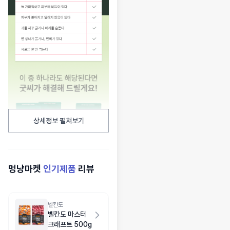
상세정보 펼쳐보기
멍냥마켓
인기제품
리뷰
벨칸도
벨칸도 마스터
크래프트 500g