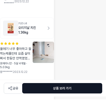
쓸께요 강추!
|
2023.12.22
*******
카르나4
오리지날 치킨
1.36kg
울애기 너무 좋아하고 잘
먹는제품인데 요즘 살이
쪄서 한동안 안먹였었는
데 오랜만에 주문했네요
포메라니안 · 5살 4개월 ·
5.03kg
오늘 제품 오자말자 열알
뭉*******
|
2023.12.22
정도줬더니 맛있게 잘먹
고 기분좋아서 자고있어
요 ㅎㅎ
공유
상품 보러 가기