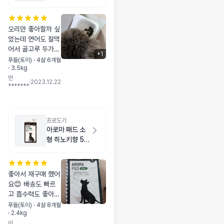
오리만 좋아할까 싶
었는데 연어도 잘먹
어서 골고루 두가지
+
1
주문했어요 ~ 유통
푸들(토이) · 4살 6개월
· 3.5kg
기한 넉넉하고 배송
먼
도빠르고 먼저 샘플
|
2023.12.22
*******
로 급여해보니 기호
성도 좋고 만족스러
워요 ^^ 포장이 지
퍼 형식으로 나오면
프로도기
더 좋을것같아요
아로마 패드 소
형 히노키향 50
매
좋아서 재구매 했어
요😊 배송도 빠르
고 흡수력도 좋아요
저는 늘 이 패드 씁
푸들(토이) · 4살 8개월
· 2.4kg
니다! 요번에도 잘
이