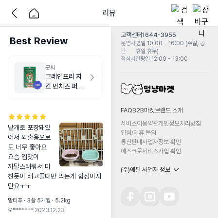
리뷰
고객센터
1644-3955
Best Review
운영시
평일 10:00 - 16:00 (주말, 공
간
휴일 휴무)
점심시간
평일 12:00 - 13:00
굿씨
그레인프리 치
킨 먼치즈 퍼피
500g
FAQ
B2B마켓
브랜드 소개
서비스이용약관
개인정보처리방침
낱개로 포장돼있
입점/제휴 문의
어서 외출용으로
통신판매사업자정보 확인
도 너무 좋아요

에스크로서비스가입 확인
요즘 입맛이

까탈스러워서 미
(주)에필 사업자 정보
친듯이 배고플때만 먹는게 함정이지
만요ㅜㅜ
말티푸 · 3살 5개월 · 5.2kg
오*******
|
2023.12.23