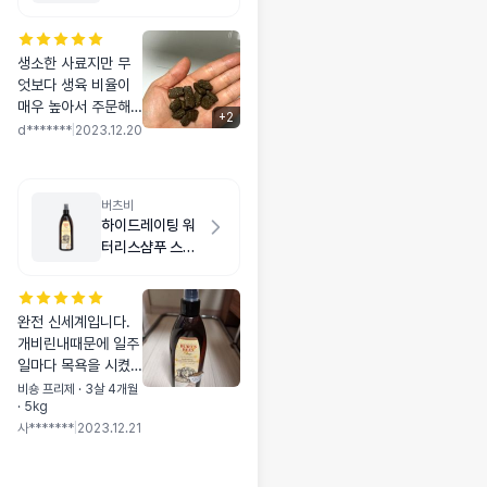
생소한 사료지만 무
엇보다 생육 비율이
매우 높아서 주문해
+
2
봤어요! 성분도 매우
d*******
|
2023.12.20
좋고 기호성도 매우
좋아요 ㅎㅎ 단점은
소포장만 나온다는것
버츠비
ㅜ흑
하이드레이팅 워
터리스샴푸 스프
레이
완전 신세계입니다.
개비린내때문에 일주
일마다 목욕을 시켰
는데 버츠비사용이후
비숑 프리제 · 3살 4개월
· 5kg
로 냄새도 안나고 우
사*******
|
2023.12.21
리 강쥐도 목욕스트
레스를 덜 받아서 너
무 좋아요. 겨울이라