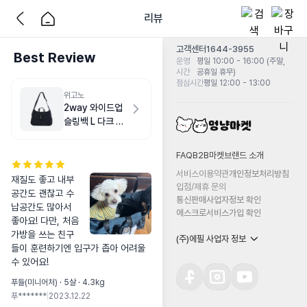
리뷰
고객센터
1644-3955
Best Review
운영
평일 10:00 - 16:00 (주말,
시간
공휴일 휴무)
점심시간
평일 12:00 - 13:00
위고노
2way 와이드업
슬링백 L 다크 네
이비
FAQ
B2B마켓
브랜드 소개
서비스이용약관
개인정보처리방침
재질도 좋고 내부
입점/제휴 문의
공간도 괜찮고 수
통신판매사업자정보 확인
납공간도 많아서 
에스크로서비스가입 확인
좋아요! 다만, 처음 
가방을 쓰는 친구
(주)에필 사업자 정보
들이 훈련하기엔 입구가 좁아 어려울
수 있어요!
푸들(미니어처) · 5살 · 4.3kg
푸*******
|
2023.12.22