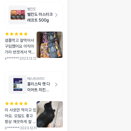
벨칸도
벨칸도 마스터크
래프트 500g
샘플먹고 잘먹어서
구입했어요 아직아
가라 반쪼게서 먹이
고 있는데 성분도 좋
s*******
|
2023.12.12
고해서 교육용으로
사용중이에요~ 만족
만족
베스트브리드
홀리스틱 캣 다
이어트 치킨
5.4kg
이 사로만 먹이고 있
어요. 모질도 좋고
항상 깨끗하게 잘 비
웁니다. 믿고 먹는
0*******
|
2023.12.11