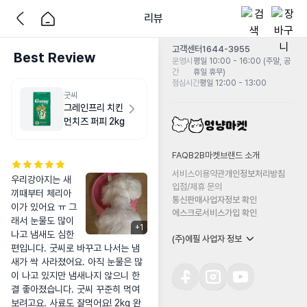
리뷰
고객센터
1644-3955
Best Review
운영시
평일 10:00 - 16:00 (주말, 공
간
휴일 휴무)
점심시간
평일 12:00 - 13:00
굿씨
그레인프리 치킨
먼치즈 퍼피 2kg
FAQ
B2B마켓
브랜드 소개
서비스이용약관
개인정보처리방침
우리강아지는 새
입점/제휴 문의
끼때부터 체리아
통신판매사업자정보 확인
이가 있어요 ㅠ 그
에스크로서비스가입 확인
래서 눈물도 많이 
+
1
나고 냄새도 심한 
(주)에필 사업자 정보
편입니다. 굿씨로 바꾸고 나서는 냄
새가 싹 사라졌어요. 아직 눈물은 많
이 나고 있지만 냄새나지 않으니 한
결 좋아졌습니다. 굿씨 꾸준히 먹여
보려고요. 사료도 잘먹어요! 2kg 완