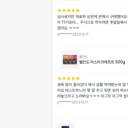
금사료지만 재료와 성분에 반해서 구매했어요
이 11키로라... 주식으로 먹이려면 후덜덜해서
겠어요 ㅋㅋㅋ
d*******
|
2023.12.11
벨칸도
벨칸도 마스터크래프트 500g
생육 많이 들어갔다 해서 샘플 먹여봤는데 잘 
어요 테스트하느라 몇 알 주고 뒷면 보려 하는
려놓으라고 노려봐요ㅋㅋㅋ 아그작 아그작 씹
도 잘될거 같아요 샘플이 너무 귀여워서 샘플 
y*******
|
2023.12.11
플은 멍냥마켓에서 사고 본품은 포토리뷰 포인
래 네이버에서 샀네요