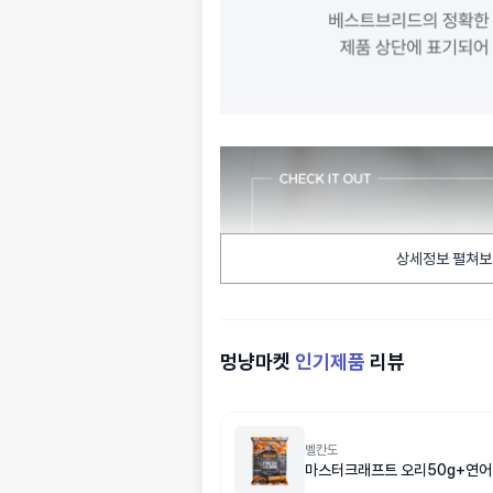
상세정보 펼쳐보
멍냥마켓
인기제품
리뷰
벨칸도
마스터크래프트 오리50g+연어