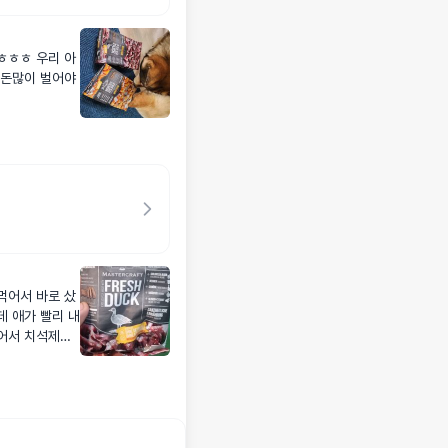
ㅎㅎㅎ 우리 아
 돈많이 벌어야
먹어서 바로 샀
데 애가 빨리 내
어서 치석제거
사진 올려요 샘
트 이벤트 하길