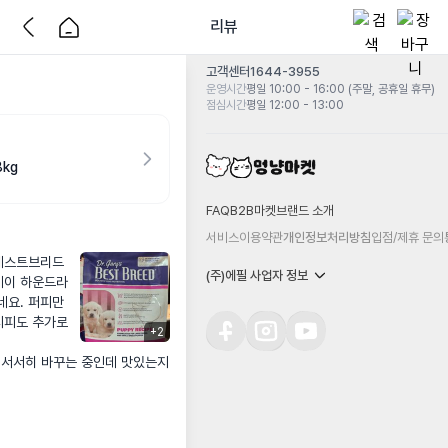
리뷰
고객센터
1644-3955
운영시간
평일 10:00 - 16:00 (주말, 공휴일 휴무)
점심시간
평일 12:00 - 13:00
kg
FAQ
B2B마켓
브랜드 소개
서비스이용약관
개인정보처리방침
입점/제휴 문의
 베스트브리드
(주)에필 사업자 정보
레이 하운드라 
요. 퍼피만 
피도 추가로 
+
2
 서서히 바꾸는 중인데 맛있는지 