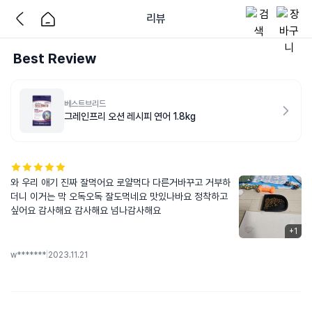
리뷰
Best Review
베스트브리드
그레인프리 오션 레시피 연어 1.8kg
와 우리 애기 진짜 잘먹어요 로얄먹다 다른거바꾸고 거부하
더니 이거는 막 오독오독 잘도먹네요 맛있나바요 정착하고
싶어요 감사해요 감사해요 넘나감사해요
+
1
w*******
|
2023.11.21