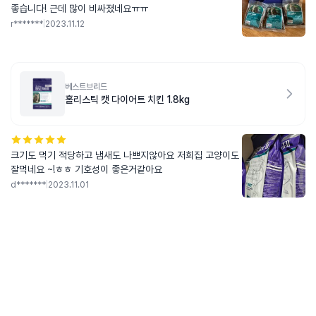
좋습니다! 근데 많이 비싸졌네요ㅠㅠ
r*******
|
2023.11.12
베스트브리드
홀리스틱 캣 다이어트 치킨 1.8kg
크기도 먹기 적당하고 냄새도 나쁘지않아요 저희집 고양이도
잘먹네요 ~!ㅎㅎ 기호성이 좋은거같아요
d*******
|
2023.11.01