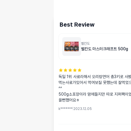
Best Review
벨칸도
벨칸도 마스터크래프트 500g
독일 1위 사료라해서 오리랑연어 총3키로 사봤
먹는사료가있어서 먹여보질 못했는데 잘먹었으
^^

500g소포장이라 맘에들지만 따로 지퍼팩이였
을뻔했어요ㅎ
k*******
|
2023.12.05