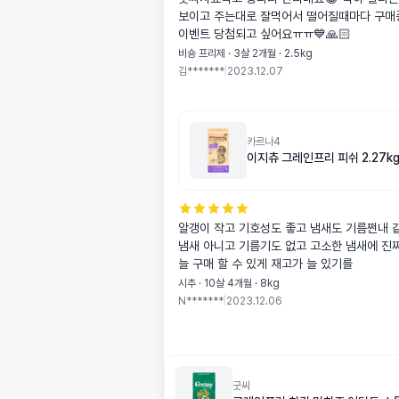
보이고 주는대로 잘먹어서 떨어질때마다 구매
이벤트 당첨되고 싶어요ㅠㅠ💙🙏🏻
비숑 프리제 · 3살 2개월 · 2.5kg
김*******
|
2023.12.07
카르나4
이지츄 그레인프리 피쉬 2.27k
알갱이 작고 기호성도 좋고 냄새도 기름쩐내 
냄새 아니고 기름기도 없고 고소한 냄새에 진짜 최고에요👍
늘 구매 할 수 있게 재고가 늘 있기를
시추 · 10살 4개월 · 8kg
N*******
|
2023.12.06
굿씨