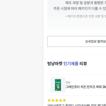
상세정보 펼쳐보
멍냥마켓
인기제품
리뷰
굿씨
그레인프리 치킨 먼치즈 퍼피 2k
굿씨사료먹고 똥파티 난리네요😂 딱히 별다른