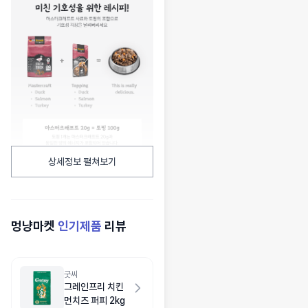
상세정보 펼쳐보기
멍냥마켓
인기제품
리뷰
굿씨
그레인프리 치킨
먼치즈 퍼피 2kg