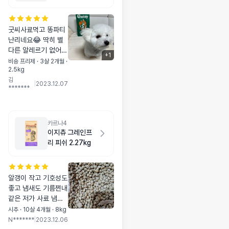
굿씨사료먹고 똥파티
난리네요😂 딱히 별
다른 알레르기 없어보
+
1
이고 주는대로 잘먹어
비숑 프리제 · 3살 2개월 ·
2.5kg
서 떨어질때마다 구매
김
중입니다 패드 이벤트
|
2023.12.07
*******
당첨되고 싶어요ㅠㅠ
💙🙏🏻
카르나4
이지츄 그레인프
리 피쉬 2.27kg
알갱이 작고 기호성도
좋고 냄새도 기름쩐내
같은 저가 사료 냄새
아니고 기름기도 없고
시추 · 10살 4개월 · 8kg
고소한 냄새에 진짜
N*******
|
2023.12.06