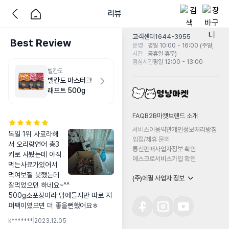
리뷰
고객센터
1644-3955
Best Review
운영
평일 10:00 - 16:00 (주말,
시간
공휴일 휴무)
점심시간
평일 12:00 - 13:00
벨칸도
벨칸도 마스터크
래프트 500g
FAQ
B2B마켓
브랜드 소개
서비스이용약관
개인정보처리방침
독일 1위 사료라해
입점/제휴 문의
서 오리랑연어 총3
통신판매사업자정보 확인
키로 사봤는데 아직 
에스크로서비스가입 확인
먹는사료가있어서 
먹여보질 못했는데 
(주)에필 사업자 정보
잘먹었으면 하네요~^^

500g소포장이라 맘에들지만 따로 지
퍼팩이였으면 더 좋을뻔했어요ㅎ
k*******
|
2023.12.05