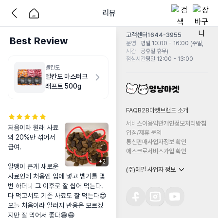
리뷰
고객센터
1644-3955
Best Review
운영
평일 10:00 - 16:00 (주말,
시간
공휴일 휴무)
점심시간
평일 12:00 - 13:00
벨칸도
벨칸도 마스터크
래프트 500g
FAQ
B2B마켓
브랜드 소개
서비스이용약관
개인정보처리방침
처음이라 원래 사료
입점/제휴 문의
의 20%만 섞어서 
통신판매사업자정보 확인
급여.

에스크로서비스가입 확인
+
2
알맹이 큰게 새로운 
(주)에필 사업자 정보
사료인데 처음엔 입에 넣고 뱉기를 몇
번 하더니 그 이후로 잘 씹어 먹는다. 

다 먹고서도 기존 사료도 잘 먹는다😍

오늘 처음이라 알러지 반응은 모르겠
지만 잘 먹어서 좋다😄😄
