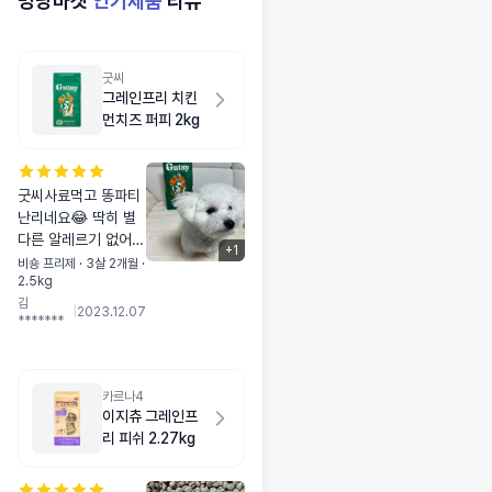
멍냥마켓
인기제품
리뷰
굿씨
그레인프리 치킨
먼치즈 퍼피 2kg
굿씨사료먹고 똥파티
난리네요😂 딱히 별
다른 알레르기 없어보
+
1
이고 주는대로 잘먹어
비숑 프리제 · 3살 2개월 ·
2.5kg
서 떨어질때마다 구매
김
중입니다 패드 이벤트
|
2023.12.07
*******
당첨되고 싶어요ㅠㅠ
💙🙏🏻
카르나4
이지츄 그레인프
리 피쉬 2.27kg