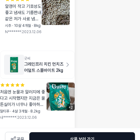
알갱이 작고 기호성도
좋고 냄새도 기름쩐내
같은 저가 사료 냄새
아니고 기름기도 없고
시추 · 10살 4개월 · 8kg
고소한 냄새에 진짜
N*******
|
2023.12.06
최고에요👍 늘 구매
할 수 있게 재고가 늘
있기를
굿씨
그레인프리 치킨 먼치즈
어덜트 스몰바이트 2kg
처음엔 눈물과 알러지에 좋
다고 시작했지만 지금은 울
튼실이가 너무나 좋아하는
+
2
사료예요 사료 배달오면 제
말티푸 · 4살 3개월 · 8.2kg
일 좋아한다는ㅎ 간식 삼아
내*******
|
2023.12.06
조금씩 주기도 하구요 다른
사료와 반반 섞어서 급여하
고 있어요 영양학적으로 모
공유
상품 보러 가기