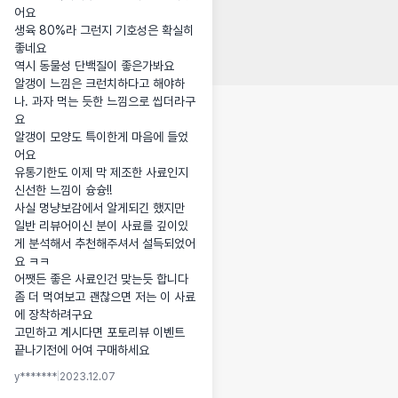
어요

생육 80%라 그런지 기호성은 확실히 
좋네요

역시 동물성 단백질이 좋은가봐요

알갱이 느낌은 크런치하다고 해야하
나. 과자 먹는 듯한 느낌으로 씹더라구
요 

알갱이 모양도 특이한게 마음에 들었
어요

유통기한도 이제 막 제조한 사료인지 
신선한 느낌이 슝슝!!

사실 멍냥보감에서 알게되긴 했지만 
일반 리뷰어이신 분이 사료를 깊이있
게 분석해서 추천해주셔서 설득되었어
요 ㅋㅋ 

어쨋든 좋은 사료인건 맞는듯 합니다 
좀 더 먹여보고 괜찮으면 저는 이 사료
에 장착하려구요 

고민하고 계시다면 포토리뷰 이벤트 
끝나기전에 어여 구매하세요
y*******
|
2023.12.07