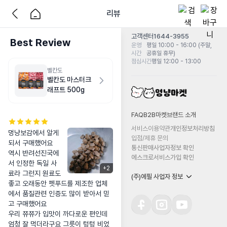
리뷰
고객센터
1644-3955
Best Review
운영
평일 10:00 - 16:00 (주말,
시간
공휴일 휴무)
점심시간
평일 12:00 - 13:00
벨칸도
벨칸도 마스터크
래프트 500g
FAQ
B2B마켓
브랜드 소개
서비스이용약관
개인정보처리방침
멍냥보감에서 알게
입점/제휴 문의
되서 구매했어요

통신판매사업자정보 확인
역시 반려선진국에
에스크로서비스가입 확인
서 인정한 독일 사
+
2
료라 그런지 원료도 
(주)에필 사업자 정보
좋고 오래동안 펫푸드를 제조한 업체
에서 품질관련 인증도 많이 받아서 믿
고 구매했어요

우리 쮸쮸가 입맛이 까다로운 편인데 
엄청 잘 먹더라구요 그릇이 텅텅 비었