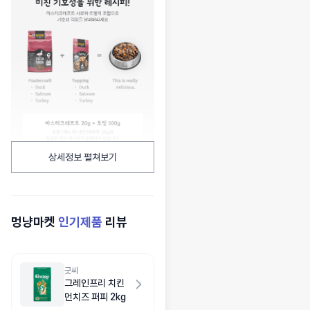
상세정보 펼쳐보기
멍냥마켓
인기제품
리뷰
굿씨
그레인프리 치킨
먼치즈 퍼피 2kg