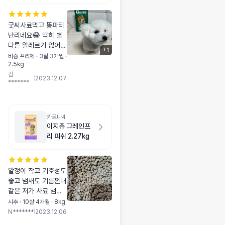
굿씨사료먹고 똥파티
난리네요😂 딱히 별
다른 알레르기 없어보
+
1
이고 주는대로 잘먹어
비숑 프리제 · 3살 3개월 ·
2.5kg
서 떨어질때마다 구매
김
중입니다 패드 이벤트
|
2023.12.07
*******
당첨되고 싶어요ㅠㅠ
💙🙏🏻
카르나4
이지츄 그레인프
리 피쉬 2.27kg
알갱이 작고 기호성도
좋고 냄새도 기름쩐내
같은 저가 사료 냄새
아니고 기름기도 없고
시추 · 10살 4개월 · 8kg
고소한 냄새에 진짜
N*******
|
2023.12.06
최고에요👍 늘 구매