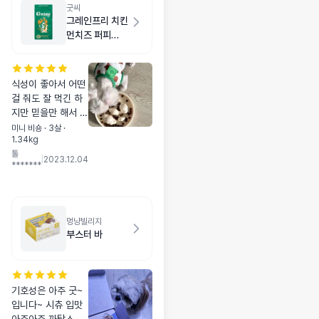
굿씨
그레인프리 치킨
먼치즈 퍼피
2kg
식성이 좋아서 어떤
걸 줘도 잘 먹긴 하
지만 믿을만 해서 굿
씨 먹이고 있어요 :)
미니 비숑 · 3살 ·
1.34kg
근데 4개월 아기가
톨
먹기에는 알이 조금
|
2023.12.04
*******
큰 편인 것 같아요!
더 작은 사이즈가 나
오면 좋겠지만 믿을
만한 성분이기에 재
멍냥빌리지
구매 합니다! 참고로
부스터 바
3개월 차 때 부터 굿
씨 먹였답니다. 😌
기호성은 아주 굿~
입니다~ 시츄 입맛