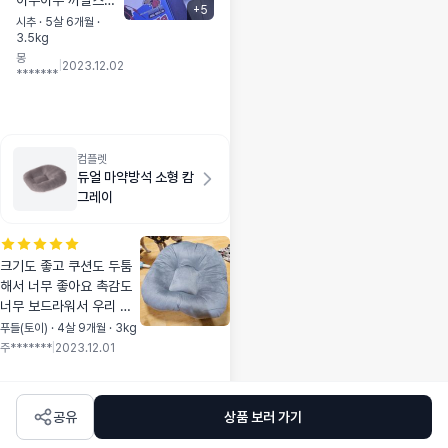
아주아주 까탈스런
+
5
아가씨입니다. 사료
시추 · 5살 6개월 ·
3.5kg
는 맘에 안들면 이틀
몽
이고 삼일이고 안먹
|
2023.12.02
*******
는.. 상자열때부터
관심보이더니 아주
잘 먹네요~ 일단 절
반만 급여해봤어요
많이 예민한 아이인
컴플렛
듀얼 마약방석 소형 캄
대.. 도움이 되면 좋
그레이
겠어요..
크기도 좋고 쿠션도 두툼
해서 너무 좋아요 촉감도
너무 보드라워서 우리 댕
댕이 꿀잠자겟네요^^
푸들(토이) · 4살 9개월 · 3kg
주*******
|
2023.12.01
공유
상품 보러 가기