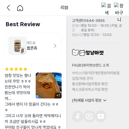
리뷰
고객센터
1644-3955
Best Review
운영시
평일 10:00 - 16:00 (주말, 공
간
휴일 휴무)
점심시간
평일 12:00 - 13:00
애드츄
팝콘츄
FAQ
B2B마켓
브랜드 소개
서비스이용약관
개인정보처리방침
엄청 맛있는 향나
입점/제휴 문의
는데 무맛 ㅎㅎㅎ

통신판매사업자정보 확인
친한언니가 먹어
에스크로서비스가입 확인
봤는데 무맛이래
+
1
여...

(주)에필 사업자 정보
그래서 왠지 더 믿음이 간다는 ㅎㅎ
ㅎ

그리고 너무 오래 돌리면 딱딱해지니
까 조금만 덜돌리시길 ㅎㅎ

꾸아랑 친구들이 맛나게 먹었네요 ㅎ