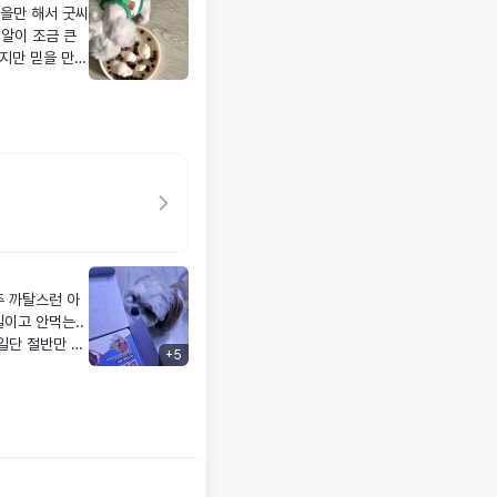
믿을만 해서 굿씨
 알이 조금 큰
을 만한
 부터 굿씨 먹
이고 안먹는..
일단 절반만 급
+
5
되면 좋겠어요..