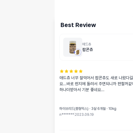
Best Review
애드츄
팝콘츄
애드츄 너무 잘억어서 팝콘츄도 새로 나왔다
요...바로 렌지에 돌려서 주면되니까 편할꺼같아
하나더받아서 기분 좋네요...
하이브리드(중형믹스) · 3살 6개월 · 10kg
n*******
|
2023.09.19