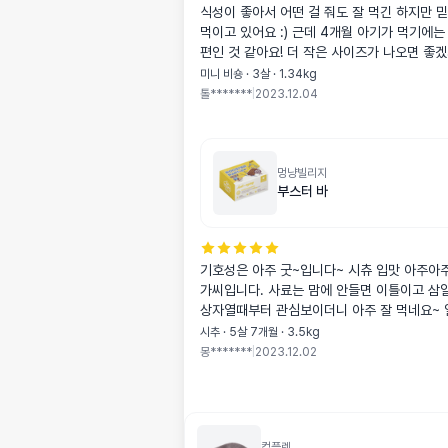
식성이 좋아서 어떤 걸 줘도 잘 먹긴 하지만 
먹이고 있어요 :) 근데 4개월 아기가 먹기에는
편인 것 같아요! 더 작은 사이즈가 나오면 좋겠지만 믿
성분이기에 재구매 합니다! 참고로 3개월 차 때
미니 비숑 · 3살 · 1.34kg
였답니다. 😌
톨*******
|
2023.12.04
멍냥빌리지
부스터 바
기호성은 아주 굿~입니다~ 시츄 입맛 아주아주 까탈스런 아
가씨입니다. 사료는 맘에 안들면 이틀이고 삼일
상자열때부터 관심보이더니 아주 잘 먹네요~ 
여해봤어요 많이 예민한 아이인대.. 도움이 
시추 · 5살 7개월 · 3.5kg
몽*******
|
2023.12.02
컴플렛