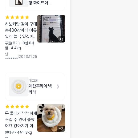
형 화이트머스
크향 50매
히노키랑 같이 구매
총400장이라 여유
있게 쓸 수있겠어요
+
1
~ 패드는 멍냥마켓
푸들(토이) · 8살 8개
월 · 4.4kg
에서만 삽니다~~
안
💯💯💛
|
2023.11.25
*******
에그풀
계란후라이 넥
카라
목 둘레가 넉넉하게
조일 수 있어 좋았
어요 강아지가 아직
+
2
적응이 안되서 얼음
말티푸 · 4살 · 3kg