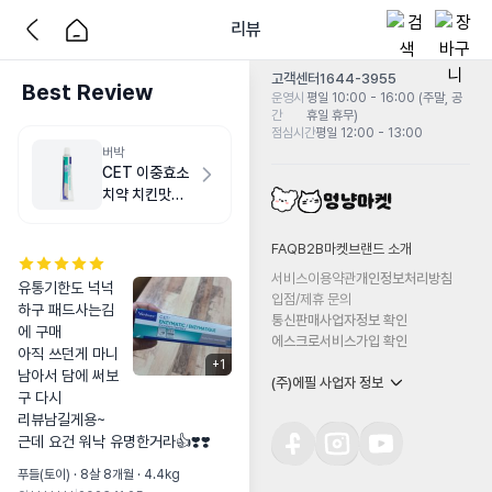
리뷰
고객센터
1644-3955
Best Review
운영시
평일 10:00 - 16:00 (주말, 공
간
휴일 휴무)
점심시간
평일 12:00 - 13:00
버박
CET 이중효소
치약 치킨맛
70g
FAQ
B2B마켓
브랜드 소개
서비스이용약관
개인정보처리방침
유통기한도 넉넉
입점/제휴 문의
하구 패드사는김
통신판매사업자정보 확인
에 구매

에스크로서비스가입 확인
아직 쓰던게 마니 
+
1
남아서 담에 써보
(주)에필 사업자 정보
구 다시

리뷰남길게용~

근데 요건 워낙 유명한거라👍❣️❣️
푸들(토이) · 8살 8개월 · 4.4kg