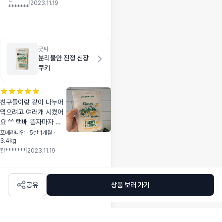
좋았어요
|
2023.11.19
*******
굿씨
분리불안 진정 신장
쿠키
친구들이랑 같이 나누어
먹으려고 여러개 시켰어
요 ^^ 택배 뜯자마자 자
기건지 알고 ㅋㅋㅋ 냄새
포메라니안 · 5살 1개월 ·
3.4kg
킁킁 맛있게 잘 먹었어요
칸*******
|
2023.11.19
^^ 멍냠보감 감사합니다
공유
상품 보러 가기