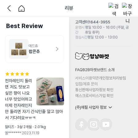
리뷰
고객센터
1644-3955
Best Review
운영시
평일 10:00 - 16:00 (주말, 공
간
휴일 휴무)
점심시간
평일 12:00 - 13:00
애드츄
팝콘츄
FAQ
B2B마켓
브랜드 소개
서비스이용약관
개인정보처리방침
전자레인지 돌리
입점/제휴 문의
면 저도 맛보고 
통신판매사업자정보 확인
싶은 향이 나요

에스크로서비스가입 확인
너무 맛있어하고 
이제 전자레인지
(주)에필 사업자 정보
만 돌리면 자기 간식인줄 알고 앉아
서 기다려요ㅠㅠㅋ
말티즈 · 3살 2개월 · 2.01kg
옐*******
|
2023.11.19