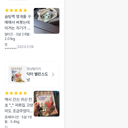
슬링백 몇개를 구
매해서 써봣는데
이거는 자기가 들
어가서 눕기도하고
말티즈 · 3살 2개월 ·
2.01kg
편안한지 잠까지
옐
잘 자요!
|
2023.11.19
*******
멍냥빌리지
닥터 밸런스도
넛
역시 간신 귀신 칸
쵸 ^_^ 저희집 고양
이도 조금주었더니
잘먹었습니다 너무
포메라니안 · 5살 1개
월 · 3.4kg
딱딱하지 않아서
칸