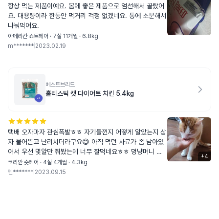
항상 먹는 제품이예요. 몸에 좋은 제품으로 엄선해서 골랐어
요. 대용량이라 한동안 먹거리 걱정 없겠네요. 통에 소분해서
나눠먹어요.
아메리칸 쇼트헤어 · 7살 11개월 · 6.8kg
m*******
|
2023.02.19
베스트브리드
홀리스틱 캣 다이어트 치킨 5.4kg
택배 오자마자 관심폭발ㅎㅎ 자기들껀지 어떻게 알았는지 상
자 물어뜯고 난리치더라구요😅 아직 먹던 사료가 좀 남아있
어서 우선 몇알만 줘봤는데 너무 잘먹네요ㅎㅎ 멍냥머니 모
+
4
인게 좀 있어서 5키로짜리로 시켰는데 큰걸로 시키길 잘했어
코리안 숏헤어 · 4살 4개월 · 4.3kg
요. 입맛 까다로운 둘째도 오독오독 잘 먹어요~ 사냥놀이 후
엔*******
|
2023.09.15
에도 몇알 줬더니 좋아하더라구요 애들이 계속 잘 먹고 사료
토나 설사 안하면 베스트브리드로 정착해보려구요! 사료알은
세번째 사진처럼 생겼고, 사진으론 잘 안나왔지만 여닫는 부
분이 지퍼팩처럼 된게 아니라 신기하게 생겼어요