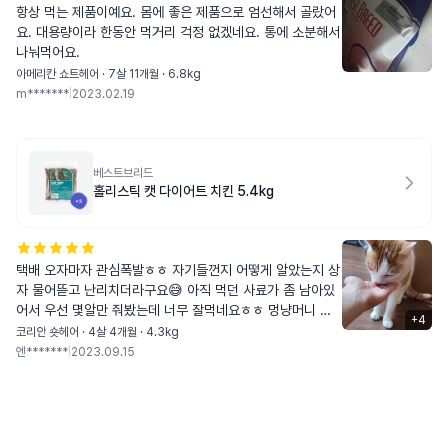
항상 먹는 제품이예요. 몸에 좋은 제품으로 엄선해서 골랐어
요. 대용량이라 한동안 먹거리 걱정 없겠네요. 통에 소분해서
나눠먹어요.
아메리칸 쇼트헤어 · 7살 11개월 · 6.8kg
m*******
|
2023.02.19
베스트브리드
홀리스틱 캣 다이어트 치킨 5.4kg
택배 오자마자 관심폭발ㅎㅎ 자기들껀지 어떻게 알았는지 상
자 물어뜯고 난리치더라구요😅 아직 먹던 사료가 좀 남아있
어서 우선 몇알만 줘봤는데 너무 잘먹네요ㅎㅎ 멍냥머니 모
+
4
인게 좀 있어서 5키로짜리로 시켰는데 큰걸로 시키길 잘했어
코리안 숏헤어 · 4살 4개월 · 4.3kg
요. 입맛 까다로운 둘째도 오독오독 잘 먹어요~ 사냥놀이 후
엔*******
|
2023.09.15
에도 몇알 줬더니 좋아하더라구요 애들이 계속 잘 먹고 사료
토나 설사 안하면 베스트브리드로 정착해보려구요! 사료알은
세번째 사진처럼 생겼고, 사진으론 잘 안나왔지만 여닫는 부
분이 지퍼팩처럼 된게 아니라 신기하게 생겼어요