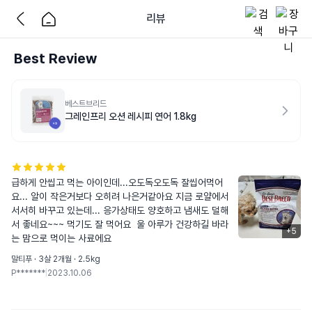
리뷰
Best Review
베스트브리드
그레인프리 오션 레시피 연어 1.8kg
급하게 안씹고 먹는 아이인데...오도독오도독 잘씹어먹어
요... 알이 작은거보다 오히려 나은거같아요 지금 로얄에서 
서서히 바꾸고 있는데... 응가상태도 양호하고 냄새도 덜해
서 좋네요~~~ 먹기도 잘 먹어요  울 아루가 건강하길 바라
+
5
는 맘으로 먹이는 사료에요
말티푸 · 3살 2개월 · 2.5kg
P*******
|
2023.10.06