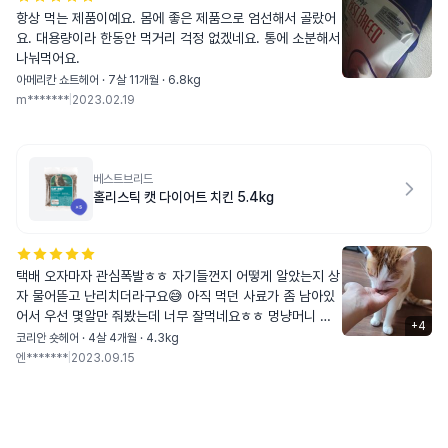
항상 먹는 제품이예요. 몸에 좋은 제품으로 엄선해서 골랐어
요. 대용량이라 한동안 먹거리 걱정 없겠네요. 통에 소분해서
나눠먹어요.
아메리칸 쇼트헤어 · 7살 11개월 · 6.8kg
m*******
|
2023.02.19
베스트브리드
홀리스틱 캣 다이어트 치킨 5.4kg
택배 오자마자 관심폭발ㅎㅎ 자기들껀지 어떻게 알았는지 상
자 물어뜯고 난리치더라구요😅 아직 먹던 사료가 좀 남아있
어서 우선 몇알만 줘봤는데 너무 잘먹네요ㅎㅎ 멍냥머니 모
+
4
인게 좀 있어서 5키로짜리로 시켰는데 큰걸로 시키길 잘했어
코리안 숏헤어 · 4살 4개월 · 4.3kg
요. 입맛 까다로운 둘째도 오독오독 잘 먹어요~ 사냥놀이 후
엔*******
|
2023.09.15
에도 몇알 줬더니 좋아하더라구요 애들이 계속 잘 먹고 사료
토나 설사 안하면 베스트브리드로 정착해보려구요! 사료알은
세번째 사진처럼 생겼고, 사진으론 잘 안나왔지만 여닫는 부
분이 지퍼팩처럼 된게 아니라 신기하게 생겼어요