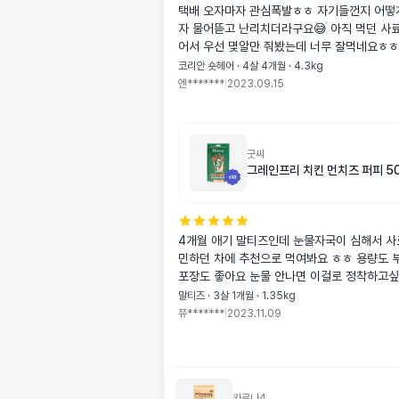
택배 오자마자 관심폭발ㅎㅎ 자기들껀지 어떻
자 물어뜯고 난리치더라구요😅 아직 먹던 사
어서 우선 몇알만 줘봤는데 너무 잘먹네요ㅎㅎ
게 좀 있어서 5키로짜리로 시켰는데 큰걸로 
코리안 숏헤어 · 4살 4개월 · 4.3kg
요. 입맛 까다로운 둘째도 오독오독 잘 먹어요
엔*******
|
2023.09.15
에도 몇알 줬더니 좋아하더라구요 애들이 계속
토나 설사 안하면 베스트브리드로 정착해보려구요! 
세번째 사진처럼 생겼고, 사진으론 잘 안나왔
분이 지퍼팩처럼 된게 아니라 신기하게 생겼
굿씨
그레인프리 치킨 먼치즈 퍼피 5
4개월 애기 말티즈인데 눈물자국이 심해서 
민하던 차에 추천으로 먹여봐요 ㅎㅎ 용량도 
포장도 좋아요 눈물 안나면 이걸로 정착하고
말티즈 · 3살 1개월 · 1.35kg
쮸*******
|
2023.11.09
카르나4