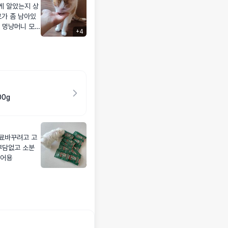
게 알았는지 상
료가 좀 남아있
 멍냥머니 모인
+
4
시키길 잘했어
~ 사냥놀이 후
 잘 먹고 사료
사료알은
지만 여닫는 부
어요
00g
사료바꾸려고 고
부담없고 소분
싶어용