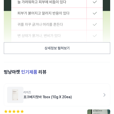
상세정보 펼쳐보기
멍냥마켓
인기제품
리뷰
리치즈
포크베지핫바 1box (10g X 20ea)