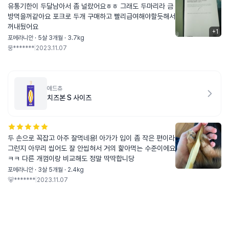
유통기한이 두달남아서 좀 널랐어요ㅎㅎ 그래도 두마리라 금
방먹을꺼같아요 포크로 두개 구매하고 빨리급여해야할듯해서
꺼내뒀어요
+
1
포메라니안 · 5살 3개월 · 3.7kg
뭉*******
|
2023.11.07
애드츄
치즈본 S 사이즈
두 손으로 꼭잡고 아주 잘먹네용! 아가가 입이 좀 작은 편이라
그런지 아무리 씹어도 잘 안씹혀서 거의 핥아먹는 수준이에요
ㅋㅋ 다른 개껌이랑 비교해도 정말 딱딱합니당
포메라니안 · 3살 5개월 · 2.4kg
🐻*******
|
2023.11.07