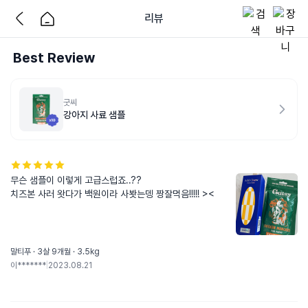
리뷰
Best Review
굿씨
강아지 사료 샘플
무슨 샘플이 이렇게 고급스럽죠..?? 

치즈본 사러 왓다가 백원이라 사봣는뎅 짱잘먹음!!!!! ><
말티푸 · 3살 9개월 · 3.5kg
이*******
|
2023.08.21