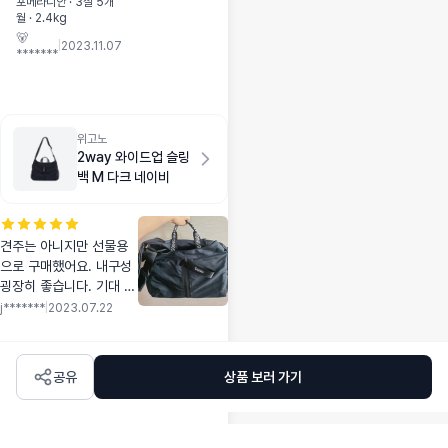
편이라 그런지 아무
포메라니안 · 3살 5개
월 · 2.4kg
리 씹어도 잘 안씹
🐻
혀서 거의 핥아먹는
|
2023.11.07
*******
수준이에요ㅋㅋ 다
른 개껌이랑 비교해
도 정말 딱딱합니당
위고노
2way 와이드업 슬링
백 M 다크 네이비
견주는 아니지만 선물용
으로 구매했어요. 내구성
굉장히 좋습니다. 기대 이
상이에요!! 패션용이나 여
j*******
|
2023.07.22
행용으로도 괜찮아 보일
정도로 예뻐요. 깔끔하고
색상도 예쁜 네이비네요.
공유
상품 보러 가기
어깨끈 조절. 중간 공간
연장 가능. 밑받침. 얼굴
내미는 구멍도 있어서 좋
은거 같아요. 선물 받는