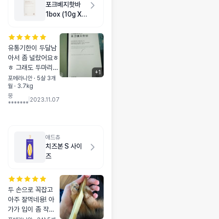
포크베지핫바
1box (10g X
20ea)
유통기한이 두달남
아서 좀 널랐어요ㅎ
ㅎ 그래도 두마리라
+
1
금방먹을꺼같아요
포메라니안 · 5살 3개
월 · 3.7kg
포크로 두개 구매하
뭉
고 빨리급여해야할
|
2023.11.07
*******
듯해서 꺼내뒀어요
애드츄
치즈본 S 사이
즈
두 손으로 꼭잡고
아주 잘먹네용! 아
가가 입이 좀 작은