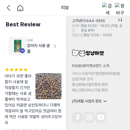
리뷰
고객센터
1644-3955
Best Review
운영시
평일 10:00 - 16:00 (주말, 공
간
휴일 휴무)
점심시간
평일 12:00 - 13:00
굿씨
강아지 사료 샘
플
FAQ
B2B마켓
브랜드 소개
서비스이용약관
개인정보처리방침
아이가 과연 좋아
입점/제휴 문의
할지 사료에 잘 
통신판매사업자정보 확인
적응할지 긴가민
에스크로서비스가입 확인
가할때는 사료 샘
플부터 먹여보고
(주)에필 사업자 정보
있어요 처음엔 낯선듯하더니 다행히 
적응되어 잘 먹고있어요 첫급여라 원
래 먹던 사료랑 적절히 섞어주고있어
요