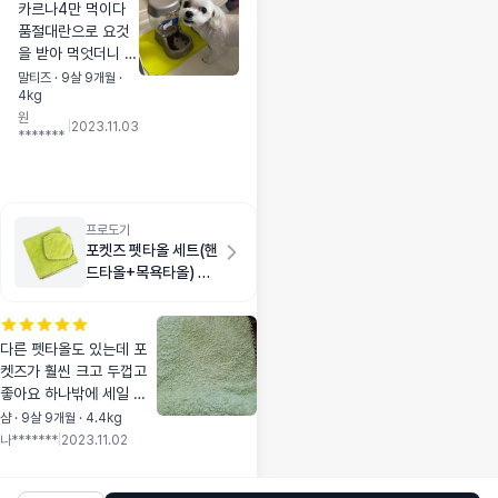
카르나4만 먹이다
품절대란으로 요것
을 받아 먹엇더니 잘
멋긴하네요 ㅋㅋㅋ
말티즈 · 9살 9개월 ·
4kg
카르나4 마니 수입
원
해주세요
|
2023.11.03
*******
프로도기
포켓즈 펫타올 세트(핸
드타올+목욕타올) 그
린
다른 펫타올도 있는데 포
켓즈가 훨씬 크고 두껍고
좋아요 하나밖에 세일 안
해서 하나만 산게 아쉽네
샴 · 9살 9개월 · 4.4kg
요 꼭 득템하세요
나*******
|
2023.11.02