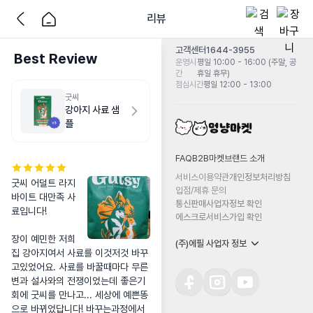
리뷰
고객센터
1644-3955
Best Review
운영시
평일 10:00 - 16:00 (주말, 공
간
휴일 휴무)
점심시간
평일 12:00 - 13:00
굿씨
강아지 사료 샘
플
FAQ
B2B마켓
브랜드 소개
서비스이용약관
개인정보처리방침
굿씨 어덜트 라지
입점/제휴 문의
바이트 대만족 사
통신판매사업자정보 확인
료입니다!

에스크로서비스가입 확인
장이 예민한 저희
(주)에필 사업자 정보
집 강아지여서 사료를 이것저것 바꾸
고있었어요. 사료를 바꿀때마다 무른
변과 설사와의 전쟁이었는데 좋은기
회에 굿씨를 만나고... 세상에 예쁜똥
으로 바뀌었답니다! 바꾸는과정에서