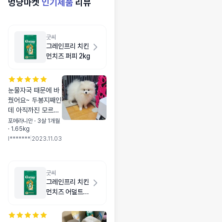
멍냥마켓
인기제품
리뷰
굿씨
그레인프리 치킨
먼치즈 퍼피 2kg
눈물자국 때문에 바
꿨어요~ 두봉지째인
데 아직까진 모르겠
어요~ 알이 좀 굵은
포메라니안 · 3살 1개월
· 1.65kg
데 잘 먹고 안씹어서
I*******
|
2023.11.03
먹으니 걱정되네요~
소화가 잘 되니까 삼
키는거겠죠~ㅋ 포메
4개월이에요~
굿씨
그레인프리 치킨
먼치즈 어덜트
스몰바이트 2kg