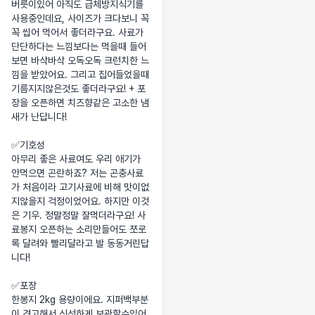
버릇이있어 아직도 급체방지식기를 
사용중인데요, 사이즈가 크다보니 꼭
꼭 씹어 먹어서 좋더라구요. 사료가 
단단하다는 느낌보다는 먹을때 들어
보면 바삭바삭 오독오독 크런치한 느
낌을 받았어요. 그리고 집어들었을때 
기름지지않은것도 좋더라구요! + 포
장을 오픈하면 치즈향같은 고소한 냄
새가 난답니다! 

✅️기호성

아무리 좋은 사료여도 우리 애기가 
안먹으면 곤란하죠? 저는 곤충사료
가 처음이라 고기사료에 비해 맛이없
지않을지 걱정이었어요. 하지만 이것
은 기우. 정말정말 잘먹더라구요! 사
료봉지 오픈하는 소리만들어도 쪼로
록 달려와 빨리달라고 발 동동거린답
니다! 

✅️포장

한봉지 2kg 용량이에요. 지퍼백부분
이 견고해서 신선하게 보관할수있어 