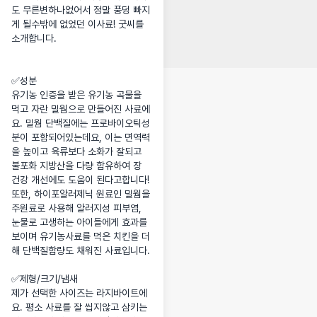
도 무른변하나없어서 정말 풍덩 빠지
게 될수밖에 없었던 이사료! 굿씨를 
소개합니다.

✅️성분

유기농 인증을 받은 유기농 곡물을 
먹고 자란 밀웜으로 만들어진 사료에
요. 밀웜 단백질에는 프로바이오틱성
분이 포함되어있는데요, 이는 면역력
을 높이고 육류보다 소화가 잘되고 
불포화 지방산을 다량 함유하여 장 
건강 개선에도 도움이 된다고합니다!

또한, 하이포알러제닉 원료인 밀웜을 
주원료로 사용해 알러지성 피부염, 
눈물로 고생하는 아이들에게 효과를 
보이며 유기농사료를 먹은 치킨을 더
해 단백질함량도 채워진 사료입니다.

✅️제형/크기/냄새

제가 선택한 사이즈는 라지바이트에
요. 평소 사료를 잘 씹지않고 삼키는 