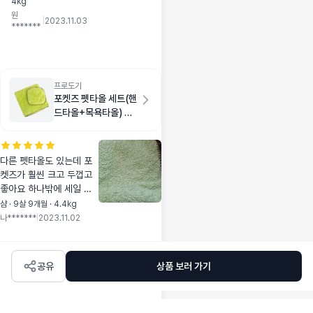
4kg
카르나4 마니 수입
원
해주세요
|
2023.11.03
*******
프로도기
포켓즈 펫타올 세트(핸
드타올+목욕타올) 그
린
다른 펫타올도 있는데 포
켓즈가 훨씬 크고 두껍고
좋아요 하나밖에 세일 안
해서 하나만 산게 아쉽네
샴 · 9살 9개월 · 4.4kg
요 꼭 득템하세요
나*******
|
2023.11.02
공유
상품 보러 가기