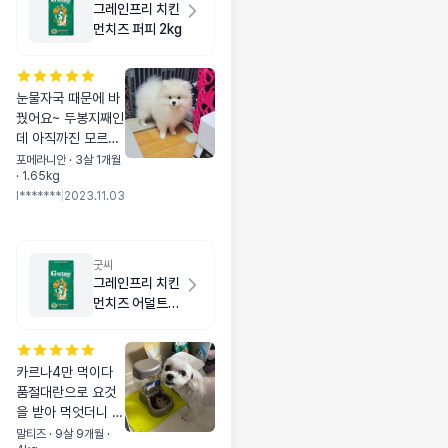
그레인프리 치킨
먼치즈 퍼피 2kg
눈물자국 때문에 바
꿨어요~ 두봉지째인
데 아직까진 모르겠
어요~ 알이 좀 굵은
포메라니안 · 3살 1개월
· 1.65kg
데 잘 먹고 안씹어서
I*******
|
2023.11.03
먹으니 걱정되네요~
소화가 잘 되니까 삼
키는거겠죠~ㅋ 포메
4개월이에요~
굿씨
그레인프리 치킨
먼치즈 어덜트
스몰바이트 2kg
카르나4만 먹이다
품절대란으로 요것
을 받아 먹엇더니 잘
멋긴하네요 ㅋㅋㅋ
말티즈 · 9살 9개월 ·