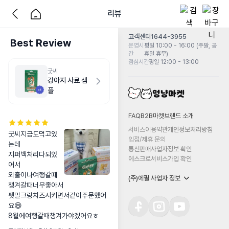
리뷰
고객센터
1644-3955
Best Review
운영시
평일 10:00 - 16:00 (주말, 공
간
휴일 휴무)
점심시간
평일 12:00 - 13:00
굿씨
강아지 사료 샘
플
FAQ
B2B마켓
브랜드 소개
서비스이용약관
개인정보처리방침
굿씨지금도먹고있
입점/제휴 문의
는데

통신판매사업자정보 확인
지퍼백처리다되있
에스크로서비스가입 확인
어서

외출이나여행갈때
(주)에필 사업자 정보
챙겨갈때너무좋아서

펫밀크랑치즈시키면서같이주문했어
요😄

8월에여행갈때챙겨가야겠어요ㅎ