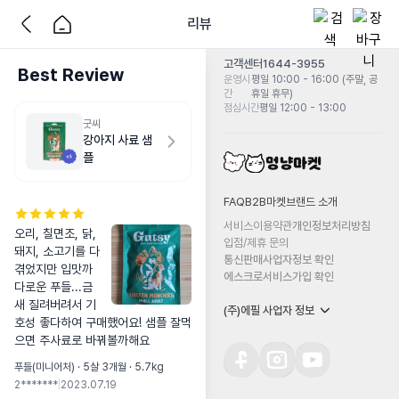
리뷰
고객센터
1644-3955
Best Review
운영시
평일 10:00 - 16:00 (주말, 공
간
휴일 휴무)
점심시간
평일 12:00 - 13:00
굿씨
강아지 사료 샘
플
FAQ
B2B마켓
브랜드 소개
서비스이용약관
개인정보처리방침
오리, 칠면조, 닭, 
입점/제휴 문의
돼지, 소고기를 다
통신판매사업자정보 확인
겪었지만 입맛까
에스크로서비스가입 확인
다로운 푸들...금
새 질려버려서 기
(주)에필 사업자 정보
호성 좋다하여 구매했어요! 샘플 잘먹
으면 주사료로 바꿔볼까해요
푸들(미니어처) · 5살 3개월 · 5.7kg
2*******
|
2023.07.19