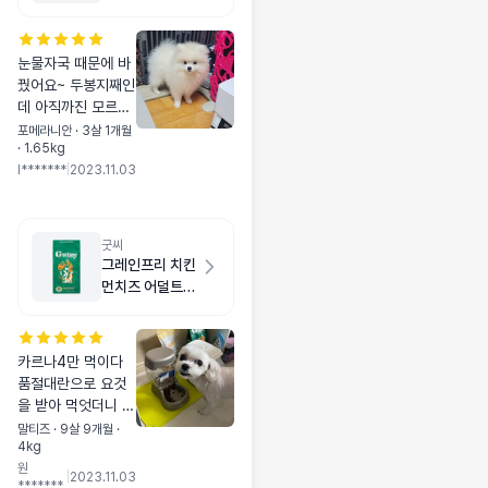
눈물자국 때문에 바
꿨어요~ 두봉지째인
데 아직까진 모르겠
어요~ 알이 좀 굵은
포메라니안 · 3살 1개월
· 1.65kg
데 잘 먹고 안씹어서
I*******
|
2023.11.03
먹으니 걱정되네요~
소화가 잘 되니까 삼
키는거겠죠~ㅋ 포메
4개월이에요~
굿씨
그레인프리 치킨
먼치즈 어덜트
스몰바이트 2kg
카르나4만 먹이다
품절대란으로 요것
을 받아 먹엇더니 잘
멋긴하네요 ㅋㅋㅋ
말티즈 · 9살 9개월 ·
4kg
카르나4 마니 수입
원
해주세요
|
2023.11.03
*******