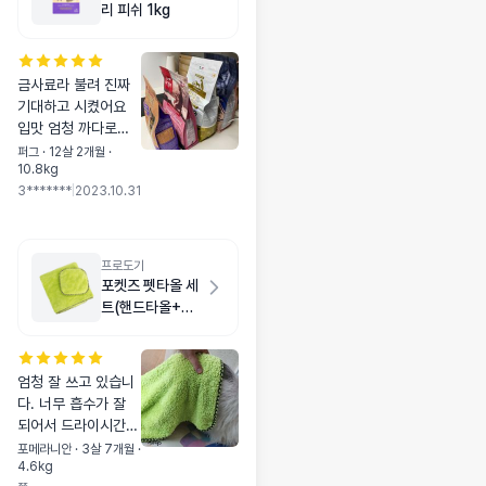
리 피쉬 1kg
금사료라 불려 진짜
기대하고 시켰어요
입맛 엄청 까다로워
서 일단 작은거 하나
퍼그 · 12살 2개월 ·
10.8kg
품절 풀렸길래 주문
3*******
|
2023.10.31
넣었더니 큰게 나와
있더라구요 음.. 일단
먹여보고 바로 주문
넣자! 했는데 배송 받
프로도기
고 급여했더니 어..엄
포켓즈 펫타올 세
청 잘먹드랩조 그래
트(핸드타올+목
서 큰거 주문하러 왔
욕타올) 그린
더니 바로 품절 됐네
요 ㅠㅠ 아쉬워요~~
엄청 잘 쓰고 있습니
담엔 다 큰걸로 엄청
다. 너무 흡수가 잘
쟁여야겠어요
되어서 드라이시간이
확 줄었어요.^^ 그리
포메라니안 · 3살 7개월 ·
4.6kg
고 작은 수건도 산책