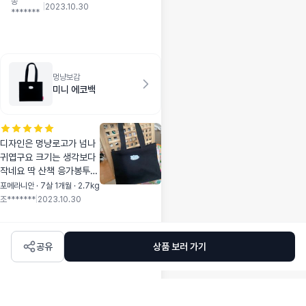
쫑
후 발 씻고 닦으면 드
|
2023.10.30
*******
라이 안해도 될 정도
로 흡수가 너무 잘 됩
니다.^^ 신세계를 맛
보네요.^^
멍냥보감
미니 에코백
디자인은 멍냥로고가 넘나
귀엽구요 크기는 생각보다
작네요 딱 산책 응가봉투랑
간식 핸드폰 지갑넣기 딱
포메라니안 · 7살 1개월 · 2.7kg
좋아요 숄더끈을 좀만 더
조*******
|
2023.10.30
길게 만들었으면 좋았을거
같아요 숄더로 메기엔 마니
짧네요
공유
상품 보러 가기