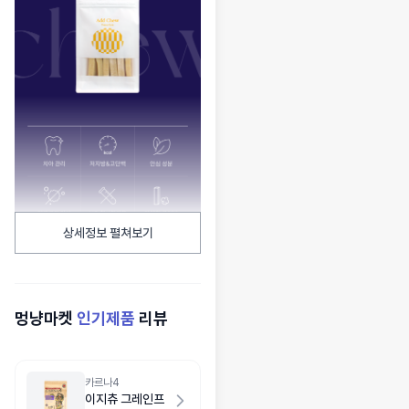
상세정보 펼쳐보기
멍냥마켓
인기제품
리뷰
카르나4
이지츄 그레인프