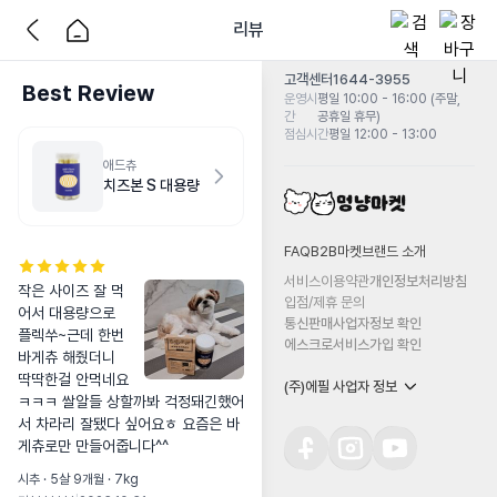
리뷰
고객센터
1644-3955
Best Review
운영시
평일 10:00 - 16:00 (주말,
간
공휴일 휴무)
점심시간
평일 12:00 - 13:00
애드츄
치즈본 S 대용량
FAQ
B2B마켓
브랜드 소개
서비스이용약관
개인정보처리방침
작은 사이즈 잘 먹
입점/제휴 문의
어서 대용량으로 
통신판매사업자정보 확인
플렉쑤~근데 한번 
에스크로서비스가입 확인
바게츄 해줬더니 
딱딱한걸 안먹네요
(주)에필 사업자 정보
ㅋㅋㅋ 쌀알들 상할까봐 걱정돼긴했어
서 차라리 잘됐다 싶어요ㅎ 요즘은 바
게츄로만 만들어줍니다^^
시추 · 5살 9개월 · 7kg