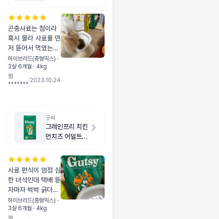
곤충사료는 첨이라
혹시 몰라 사료를 먼
저 뜯어서 먹였는데
잘 먹어요! 예전 사
하이브리드(중형믹스) ·
3살 6개월 · 4kg
료와 섞여 먹이는중
쩜
인데 굿씨 위주로 골
|
2023.10.24
*******
라 먹네요 ㅎㅎ
굿씨
그레인프리 치킨
먼치즈 어덜트
스몰바이트 2kg
사료 편식이 엄청 심
한 녀석인데 택배 뜯
자마자 벅벅 긁더니
기존사료는 다 골라
하이브리드(중형믹스) ·
3살 6개월 · 4kg
내고 이것만 골라 먹
쩜