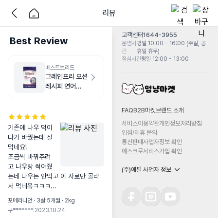
리뷰
고객센터
1644-3955
Best Review
운영시
평일 10:00 - 16:00 (주말, 공
간
휴일 휴무)
점심시간
평일 12:00 - 13:00
베스트브리드
그레인프리 오션
레시피 연어
1.8kg
FAQ
B2B마켓
브랜드 소개
서비스이용약관
개인정보처리방침
기존에 나우 먹이
입점/제휴 문의
다가 바꿨는데 잘
통신판매사업자정보 확인
먹네요!

에스크로서비스가입 확인
조금씩 바꿔주려
고 나우랑 썩어줬
(주)에필 사업자 정보
는네 나우는 안먹고 이 사료만 골라
서 먹네욬ㅋㅋㅋ...
포메라니안 · 3살 5개월 · 2kg
쿠*******
|
2023.10.24