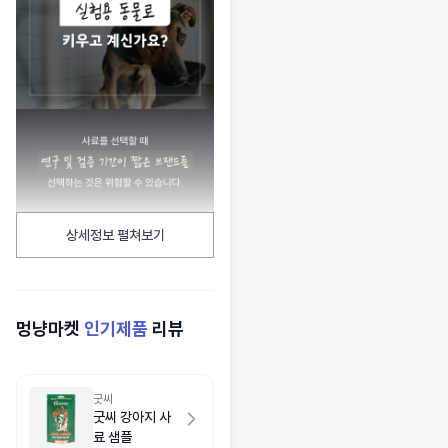
상세정보 펼쳐보기
멍냥마켓
인기제품
리뷰
굿씨
굿씨 강아지 사
료 샘플