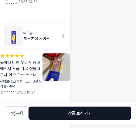
었어요. ㅎㅎ 몇일이
|
2023.10.24
*******
나 갈지는 모르겠지
만 응가도 이쁘고 냄
새도 덜 나네요!
애드츄
치즈본 S 사이즈
놀이에 미친 우리 멍멍이
에게서 조금 쉬고 싶을때
주니 아주 오~~~~~래 먹
고 가지고 놀아서 좋네요!!
하이브리드(중형믹스) · 3살 6
개월 · 4kg
최고입니다!
쩜*******
|
2023.10.24
공유
상품 보러 가기