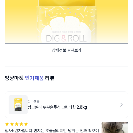
상세정보 펼쳐보기
멍냥마켓
인기제품
리뷰
디그앤롤
핑크젤리 두부솔루션 그린티향 2.8kg
집사5년차입니다 먼지는 조금날리지만 탈취는 진짜 쵝오예