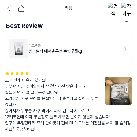
리뷰
Best Review
디그앤롤
핑크젤리 에어솔루션 무향 7.5kg
오 비싼게 이유가 있군요!

두부랑 지금 섞여있어서 잘 걸러지진 않은데 ㅠㅠㅠ

확실히 먼지 덜 날리는것 같아요!

고양이가 자꾸 모래를 온집안에 다 흩뿌리고 살아서 두부 
썼다가

강아지가 두부를 자꾸 먹어서 다시 벤토나이트로...!

12키로인데 아마 두번정도 풀로 채우면 끝이지 않을까 싶습니다!

입구가 뚜껑형태라 모래 쏟아붓기 편해요! 이모래는 어떤삽을 써야 잘 걸러질
까요? 궁금하네요!