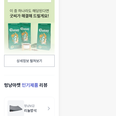
상세정보 펼쳐보기
멍냥마켓
인기제품
리뷰
멍냥보감
리놀방석