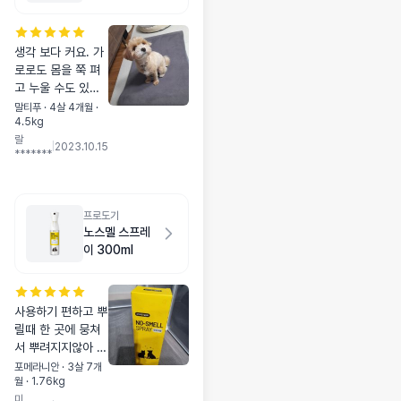
생각 보다 커요. 가
로로도 몸을 쭉 펴
고 누울 수도 있네
요. 푹신하고 감촉
말티푸 · 4살 4개월 ·
4.5kg
좋은지 편하게 잘
랄
써요.
|
2023.10.15
*******
프로도기
노스멜 스프레
이 300ml
사용하기 편하고 뿌
릴때 한 곳에 뭉쳐
서 뿌려지지않아 좋
네요. 특히 무향이
포메라니안 · 3살 7개
월 · 1.76kg
라 뿌리고 나서 머
미