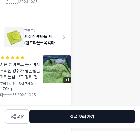
리 안아파서 좋아요
|
2023.10.15
*******
~
프로도기
포켓즈 펫타올 세트
(핸드타올+목욕타올)
그린
처음 받아보고 뜯자마자
우리집 강쥐가 뒹굴뒹굴
거리는걸 보고 강쥐 전용
+
1
담요로 쓰고 있습니다. 도
포메라니안 · 3살 7개월 ·
1.76kg
톰하니 폭신하고 좋은가
미*******
|
2023.10.15
봐요~ 핸드타올은 산책
후 발닦을때 쓰는데 잘닦
이고 흡수가 잘되서 좋네
요!!
공유
상품 보러 가기