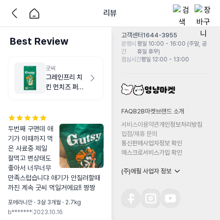
리뷰
고객센터
1644-3955
Best Review
운영시
평일 10:00 - 16:00 (주말, 공
간
휴일 휴무)
점심시간
평일 12:00 - 13:00
굿씨
그레인프리 치
킨 먼치즈 퍼피
2kg
FAQ
B2B마켓
브랜드 소개
서비스이용약관
개인정보처리방침
두번째 구맨데 애
입점/제휴 문의
기가 이때까지 먹
통신판매사업자정보 확인
은 사료중 제일 
에스크로서비스가입 확인
잘먹고 변상태도 
좋아서 너무너무 
(주)에필 사업자 정보
만족스럽습니댜 애기가 안질려할때
까진 계속 굿씨 먹일거에요!! 짱짱
포메라니안 · 3살 3개월 · 2.7kg
b*******
|
2023.10.16