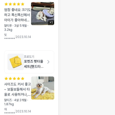
엄청 좋네요 크기도
하고 폭신폭신해서
아이가 좋아하네요
+
1
가볍구요 커버 안쪽
말티푸 · 3살 5개월 ·
3.2kg
은 방수! 계속 지꺼
빛
라고.. 쿠폰덕에 싸
|
2023.10.14
*******
게 됬네요
프로도기
포켓즈 펫타올
세트(핸드타올
+목욕타올) 옐
로우
사이즈도 커서 좋고
~ 보돌보돌해서 타
올로 사용하거나,
잠자리 방석으로 써
말티즈 · 4살 2개월 ·
1.87kg
도 좋아요. 핸드타
해
올은 산책 후 발 닦
|
2023.10.14
*******