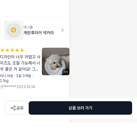
일때 매우 유용해서
좋습니다.
에그풀
계란후라이 넥카라
디자인이 너무 귀엽고 사
이즈도 조절 가능해서 너
무 좋은 거 같아요! 그리
+
1
고 크림이한테 씌워 봤는
미니 비숑 · 3살 3개월 ·
2.1kg
데 편한지 가만히 있어요!
크*******
|
2023.10.14
공유
상품 보러 가기