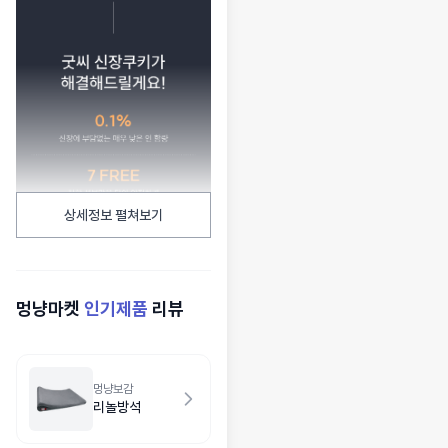
상세정보 펼쳐보기
멍냥마켓
인기제품
리뷰
멍냥보감
리놀방석