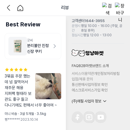
리뷰
고객센터
1644-3955
Best Review
운영시
평일 10:00 - 16:00 (주말, 공
간
휴일 휴무)
점심시간
평일 12:00 - 13:00
굿씨
분리불안 진정
신장 쿠키
FAQ
B2B마켓
브랜드 소개
서비스이용약관
개인정보처리방침
3묶음 주문 했는
입점/제휴 문의
데 넘 잘먹어서 
통신판매사업자정보 확인
재주문 해용

에스크로서비스가입 확인
지퍼팩 형태라 보
관도 좋구 들고 
(주)에필 사업자 정보
다니기에도 편해서 너무 좋아여 ~
미니 비숑 · 3살 5개월 · 3.5kg
빵*******
|
2023.10.14