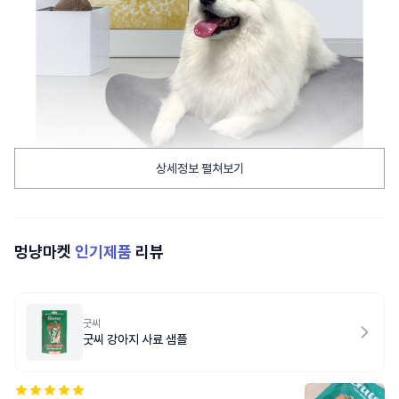
상세정보 펼쳐보기
멍냥마켓
인기제품
리뷰
굿씨
굿씨 강아지 사료 샘플