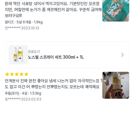
원래 먹던 사료랑 섞어서 먹이고있어요. 기분탓인진 모르겠
지만, 며칠만에 눈가가 좀 깨끗해진거 같아요. 꾸준히 급여해
보려구요!!!
말티즈 · 5살 6개월 · 1.9kg
천*******
|
2023.10.13
프로도기
노스멜 스프레이 세트 300ml + 1L
안개분사 진짜 완전 좋아요 냄세 나는거 없이 자극적인느낌 1
도 없고 이건 머 뿌렸는지 안뿌렸는지도 모르는데 쾌적해요
푸들(토이) · 4살 · 1.53kg
로*******
|
2023.02.03