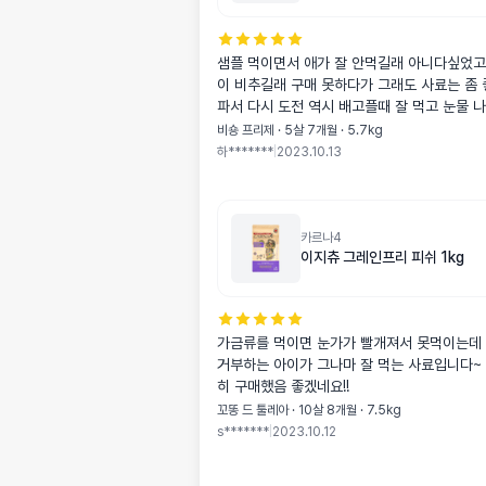
샘플 먹이면서 애가 잘 안먹길래 아니다싶었고
이 비추길래 구매 못하다가 그래도 사료는 좀 좋은거 먹이고
파서 다시 도전 역시 배고플때 잘 먹고 눈물 나드라구요 간식
으로 줄려구요 그러다 괜찮아지면 주식으로
비숑 프리제 · 5살 7개월 · 5.7kg
하*******
|
2023.10.13
카르나4
이지츄 그레인프리 피쉬 1kg
가금류를 먹이면 눈가가 빨개져서 못먹이는데
거부하는 아이가 그나마 잘 먹는 사료입니다~
히 구매했음 좋겠네요!!
꼬똥 드 툴레아 · 10살 8개월 · 7.5kg
s*******
|
2023.10.12