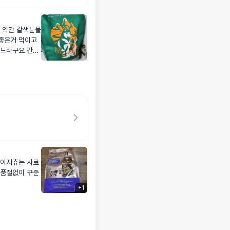
 약간 갈색눈물
 먹이구요
 이지츄는 사료
 품절없이 꾸준
+
1