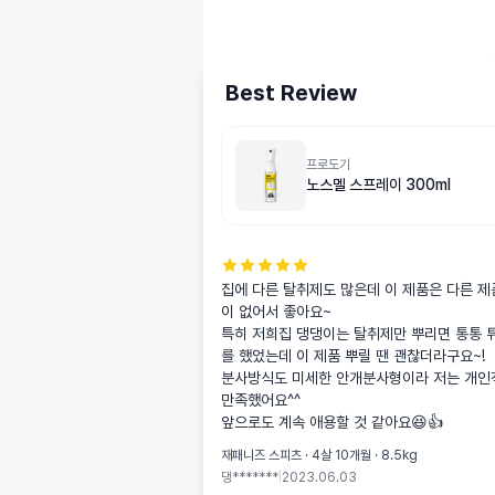
Best Review
프로도기
노스멜 스프레이 300ml
집에 다른 탈취제도 많은데 이 제품은 다른 제
이 없어서 좋아요~

특히 저희집 댕댕이는 탈취제만 뿌리면 통통 
를 했었는데 이 제품 뿌릴 땐 괜찮더라구요~!

분사방식도 미세한 안개분사형이라 저는 개인적
만족했어요^^

앞으로도 계속 애용할 것 같아요😆👍
재패니즈 스피츠 · 4살 10개월 · 8.5kg
댕*******
|
2023.06.03