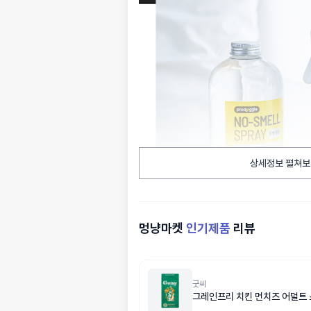
상세정보 펼쳐보
멍냥마켓
인기제품
리뷰
굿씨
그레인프리 치킨 먼치즈 어덜트 