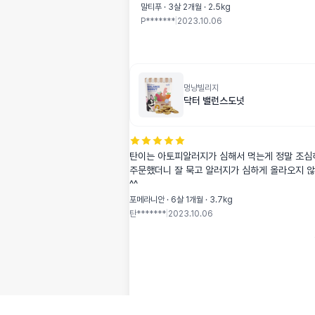
~~~ 먹기도 잘 먹어요 울 아루가 건강하길 바라는 맘으로 먹
말티푸 · 3살 2개월 · 2.5kg
이는 사료에요
P*******
|
2023.10.06
멍냥빌리지
닥터 밸런스도넛
탄이는 아토피알러지가 심해서 먹는게 정말 조
주문했더니 잘 묵고 알러지가 심하게 올라오지 
^^
포메라니안 · 6살 1개월 · 3.7kg
탄*******
|
2023.10.06