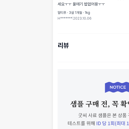
세요ㅜㅜ 울애기 밥없어용ㅜㅜ
말티푸 · 3살 1개월 · 1kg
H*******
|
2023.10.06
리뷰