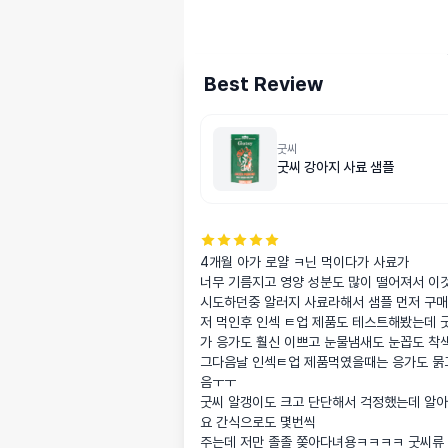
Best Review
굿씨
굿씨 강아지 사료 샘플
4개월 아가 로얄 ㅋ닌 먹이다가 사료가

너무 기름지고 영양 성분도 많이 떨어져서 이것
시도하던중 알러지 사료라해서 샘플 먼저 구매
저 먹인후 인섹 ㅌ업 제품도 테스트해봤는데 
가 응가도 훨신 이쁘고 눈물냄새도 눈꼽도 착색
그다음날 인섹ㅌ업 제품먹였을때는 응가도 묽
음ㅜㅜ

굿씨 알갱이도 크고 단단해서 걱정했는데 알아
요 간식으로도 몇번씩

주는데 저만 졸졸 쫒아다녀용ㅋㅋㅋㅋ 굿씨류