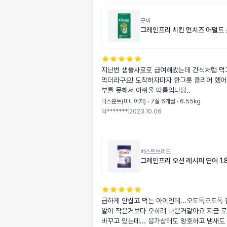
굿씨
그레인프리 치킨 먼치즈 어덜트 
지난번 샘플사료로 급여해봤는데 간식처럼 먹고
먹더라구요! 도착하자마자 한그릇 클리어 했어
부를 못해서 아쉬울 따름입니당..
닥스훈트(미니어처) · 7살 6개월 · 6.55kg
닥*******
|
2023.10.06
베스트브리드
그레인프리 오션 레시피 연어 1.8
급하게 안씹고 먹는 아이인데...오도독오도독 
알이 작은거보다 오히려 나은거같아요 지금 
바꾸고 있는데... 응가상태도 양호하고 냄새도