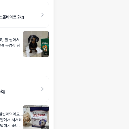
스몰바이트 2kg
, 잘 씹어서
요! 동영상 첨
+
2
kg
잘씹어먹어요...
로얄에서 서서히
 덜해서 좋네요
+
5