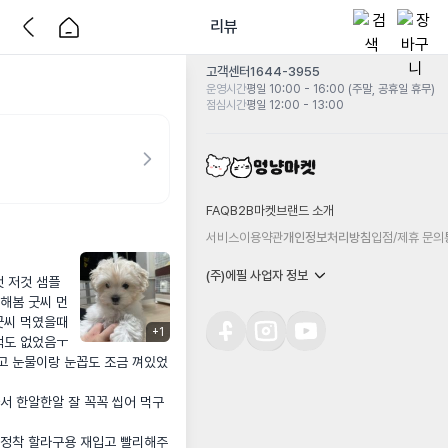
리뷰
고객센터
1644-3955
운영시간
평일 10:00 - 16:00 (주말, 공휴일 휴무)
점심시간
평일 12:00 - 13:00
FAQ
B2B마켓
브랜드 소개
서비스이용약관
개인정보처리방침
입점/제휴 문의
(주)에필 사업자 정보
 저것 샘플 
해봄 굿씨 먼
굿씨 먹였을때
+
1
도 없었음ㅜ 
고 눈물이랑 눈꼽도 조금 껴있었
서 한알한알 잘 꼭꼭 씹어 먹구
 정착 할라구용 재입고 빨리해주