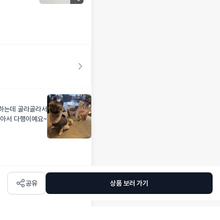
심하는데 골라골라서
않아서 다행이예요~
공유
상품 보러 가기