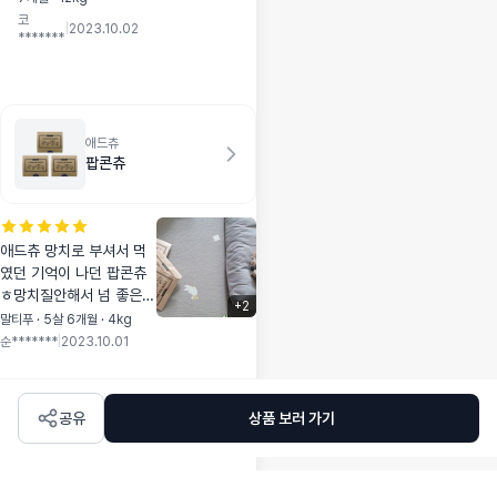
욕타올과 핸드타올
코
이 들어있어서 용도
|
2023.10.02
*******
에맞게 편리하게 사
용할 수 있어서 좋아
요
애드츄
팝콘츄
애드츄 망치로 부셔서 먹
였던 기억이 나던 팝콘츄
ㅎ망치질안해서 넘 좋은
+
2
😁 과자먹는듯한 소리에
말티푸 · 5살 6개월 · 4kg
간식주면서도 기분이 좋은
순*******
|
2023.10.01
~~ 깨작거리는 다른강아
지 한테 줘도 맛있는냄새
때문인지 잘먹더라구요~~
공유
상품 보러 가기
나눠먹으니 금방 동나서
또 구입하려구요~ 통에 용
량 크게 나오면 좋겠다는
ㅎ 가격은 저렴하면 더 좋