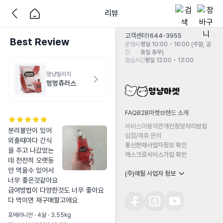
리뷰
고객센터
1644-3955
Best Review
운영시
평일 10:00 - 16:00 (주말, 공
간
휴일 휴무)
점심시간
평일 12:00 - 13:00
멍냥빌리지
멍멍츄러스
FAQ
B2B마켓
브랜드 소개
서비스이용약관
개인정보처리방침
분리불안이 있어 
입점/제휴 문의
외출때마다 간식
통신판매사업자정보 확인
을 주고 나갔었는
에스크로서비스가입 확인
데 천천히 오랫동
안 먹을수 있어서 
(주)에필 사업자 정보
너무 좋은것같아요

급여방법이 다양한것도 너무 좋아요

다 먹이면 재구매할고에요
포메라니안 · 4살 · 3.55kg