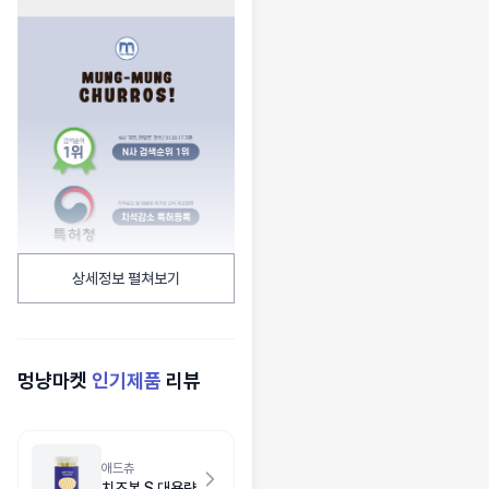
상세정보 펼쳐보기
멍냥마켓
인기제품
리뷰
애드츄
치즈본 S 대용량