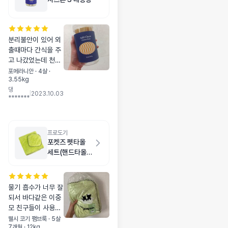
분리불안이 있어 외
출때마다 간식을 주
고 나갔었는데 천천
히 오랫동안 먹을수
포메라니안 · 4살 ·
3.55kg
있어서 너무 좋은것
댕
같아요 급여방법이
|
2023.10.03
*******
다양한것도 너무 좋
아요 다 먹이면 재구
매할고에요
프로도기
포켓즈 펫타올
세트(핸드타올
+목욕타올) 그린
물기 흡수가 너무 잘
되서 바다같은 이중
모 친구들이 사용하
기에 딱이에요!! 목
웰시 코기 팸브룩 · 5살
7개월 · 12kg