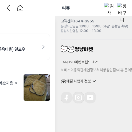
리뷰
고객센터
1644-3955
운영시간
평일 10:00 - 16:00 (주말, 공휴일 휴무)
점심시간
평일 12:00 - 13:00
목욕타올) 옐로우
FAQ
B2B마켓
브랜드 소개
서비스이용약관
개인정보처리방침
입점/제휴 문의
(주)에필 사업자 정보
 써봤지용 ㅎ