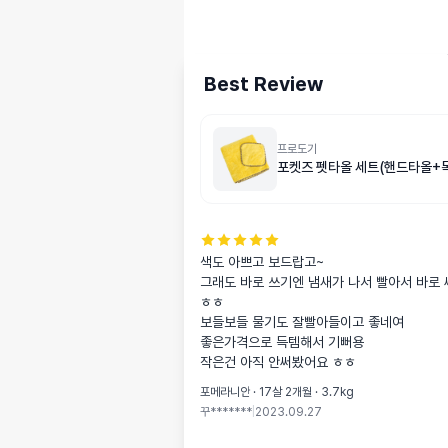
Best Review
프로도기
포켓즈 펫타올 세트(핸드타올+
색도 아쁘고 보드랍고~

그래도 바로 쓰기엔 냄새가 나서 빨아서 바로
ㅎㅎ

보들보들 물기도 잘빨아들이고 좋네여

좋은가격으로 득템해서 기뻐용

작은건 아직 안써봤어요 ㅎㅎ
포메라니안 · 17살 2개월 · 3.7kg
꾸*******
|
2023.09.27