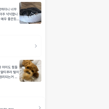
작하더니 너무
 아주 넉넉합니
 매우 좋은듯
안꺼지냐 같은데
어요~
라 아이도 힘들
 말티푸라 털이
정리되는거 같