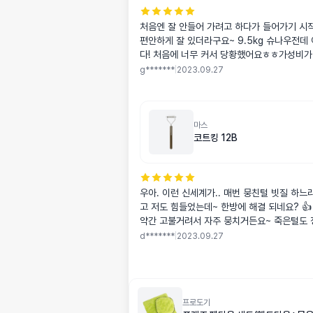
처음엔 잘 안들어 가려고 하다가 들어가기 시
편안하게 잘 있더라구요~ 9.5kg 슈나우전데
다! 처음에 너무 커서 당황했어요ㅎㅎ가성비가
합니다! 문제는 세탁 후에 충전재가 꺼지냐 
g*******
|
2023.09.27
세탁하고도 후기 남기겠습니다! 너무 맘에 들
마스
코트킹 12B
우아. 이런 신세계가.. 매번 뭉친털 빗질 하느
고 저도 힘들었는데~ 한방에 해결 되네요? 
약간 고불거려서 자주 뭉치거든요~ 죽은털도 
고~ 아주 만족 합니다!! 빗질 싫어하는 우리 아이 무리없이 사
d*******
|
2023.09.27
용하고 있습니다~ 🤩🤩
프로도기