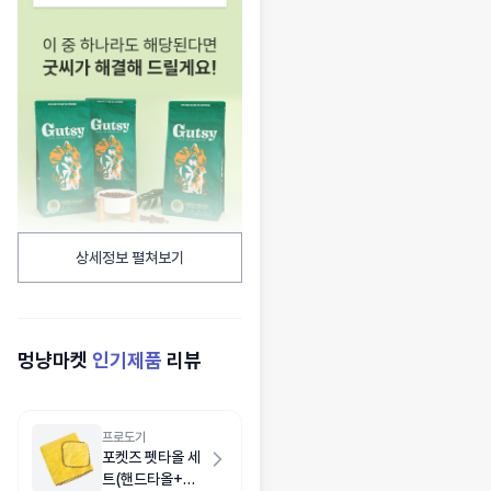
상세정보 펼쳐보기
멍냥마켓
인기제품
리뷰
프로도기
포켓즈 펫타올 세
트(핸드타올+목