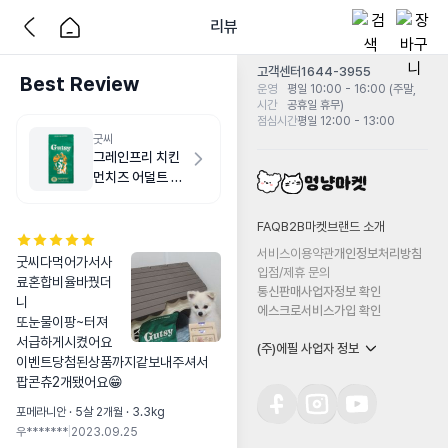
리뷰
고객센터
1644-3955
Best Review
운영
평일 10:00 - 16:00 (주말,
시간
공휴일 휴무)
점심시간
평일 12:00 - 13:00
굿씨
그레인프리 치킨
먼치즈 어덜트 스
몰바이트 2kg
FAQ
B2B마켓
브랜드 소개
서비스이용약관
개인정보처리방침
굿씨다먹어가서사
입점/제휴 문의
료혼합비율바꿨더
통신판매사업자정보 확인
니

에스크로서비스가입 확인
또눈물이팡~터져
서급하게시켰어요

(주)에필 사업자 정보
이벤트당첨된상품까지같보내주셔서

팝콘츄2개됐어요😁
포메라니안 · 5살 2개월 · 3.3kg
우*******
|
2023.09.25