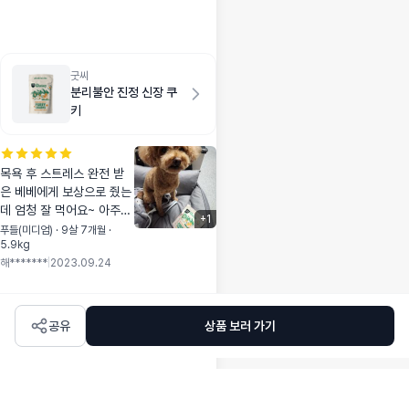
완전 엉망인데도 속
수무책 였지요~ 코트
킹을 구매하고 완전
만세를 불렀어요~~~
이젠 앉아서도 빗질
굿씨
분리불안 진정 신장 쿠
이 가능하게 된것!!!이
키
게 먼일인지~~~커다
란 숙제를 해결한듯
한 기분입니다~~ 저
같은 고민있는분 이
목욕 후 스트레스 완전 받
라면 무조건 강추에
은 베베에게 보상으로 줬는
여!!!♡♡♡
데 엄청 잘 먹어요~ 아주
+
1
맛있게 꼭꼭 씹어 먹네요~
푸들(미디엄) · 9살 7개월 ·
5.9kg
쿠키로 심신안정이 됐기를
해*******
|
2023.09.24
😌 포장도 보통 지퍼백과는
다르게 짱짱하게 닫을 수
있어서 좋아요👍
공유
상품 보러 가기