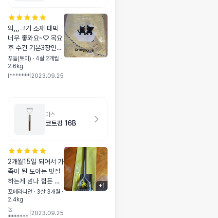
욕타올) 옐로우
와,,,크기 소재 대박
너무 좋와요~♡ 목요
후 수건 기본3장인데
요아이 한장으로 끝
푸들(토이) · 4살 2개월 ·
2.6kg
나욤!!!
l*******
|
2023.09.25
마스
코트킹 16B
2개월15일 되어서 가
족이 된 도아는 빗질
하는게 넘나 힘든 아
+
1
이였어요~지금은 5
포메라니안 · 3살 3개월 ·
2.4kg
개월이 다되었는데
둥
죽은털과 뭉친털이
|
2023.09.25
*******