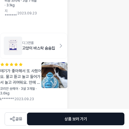
용해도 좋을듯합니다
비숑 프리제 · 3살 7개월
· 3.1kg
제품도 좋지만 가격
지
에 배송 속도까지 찐
|
2023.09.23
*******
만족
디그앤롤
고양이 바스락 숨숨집
애기가 좋아해서 또 사줬어
요. 물고 뜯고 놀고 들어가
서 놀고 귀여워요. 안에 들
어가서 트랙볼도 해요.
코리안 숏헤어 · 3살 3개월 ·
3.6kg
k*******
|
2023.09.23
공유
상품 보러 가기