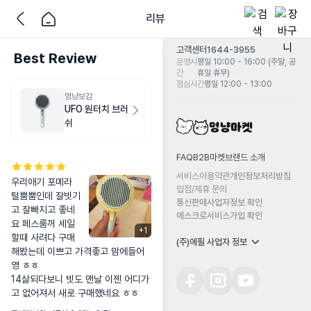
리뷰
고객센터
1644-3955
Best Review
운영시
평일 10:00 - 16:00 (주말, 공
간
휴일 휴무)
점심시간
평일 12:00 - 13:00
멍냥보감
UFO 원터치 브러
쉬
FAQ
B2B마켓
브랜드 소개
서비스이용약관
개인정보처리방침
우리애기 포메라 
입점/제휴 문의
털뿜뿜인데 잘빗기
통신판매사업자정보 확인
고 잘빠지고 좋네
에스크로서비스가입 확인
요 페스룸꺼 세일
+
1
할때 사려다 구매
(주)에필 사업자 정보
해봤는데 이쁘고 가격좋고 맘에들어
영 ㅎㅎ

14살되다보니 빗도 맨날 이젠 어디가
고 없어져서 새로 구매했네요 ㅎㅎ