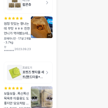
애드츄
팝콘츄
엄청 맛있는 향나는
데 무맛 ㅎㅎㅎ 친한
언니가 먹어봤는데
+
1
무맛이래여... 그래서
포메라니안 · 17살 2개월
· 3.7kg
왠지 더 믿음이 간다
꾸
는 ㅎㅎㅎ 그리고 너
|
2023.09.23
*******
무 오래 돌리면 딱딱
해지니까 조금만 덜
돌리시길 ㅎㅎ 꾸아
랑 친구들이 맛나게
프로도기
먹었네요 ㅎ
포켓즈 펫타올 세
트(핸드타올+목
욕타올) 그린
보들보들 .폭신폭신
목욕후 타올용도 도
좋지만 담요처럼 사