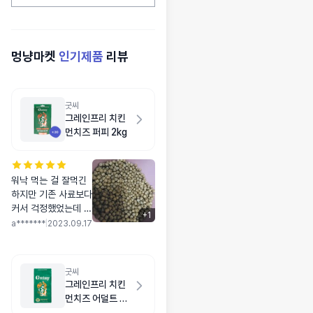
멍냥마켓
인기제품
리뷰
굿씨
그레인프리 치킨
먼치즈 퍼피 2kg
워낙 먹는 걸 잘먹긴
하지만 기존 사료보다
커서 걱정했었는데 왠
+
1
걸 역시나 너무 잘먹
a*******
|
2023.09.17
어서 다행이네요 알러
지등 이것저것 따져보
다 구매했는데 앞으로
굿씨
계속 잘 맞았음하네요
그레인프리 치킨
~
먼치즈 어덜트 라
지바이트 2kg