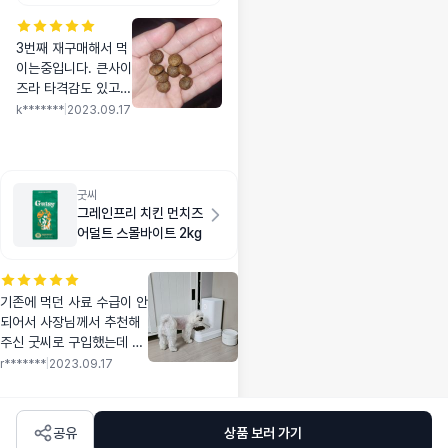
3번째 재구매해서 먹
이는중입니다. 큰사이
즈라 타격감도 있고
반려견이 잘먹고있으
k*******
|
2023.09.17
나 느낌에 살이좀 내
린듯해요 .
굿씨
그레인프리 치킨 먼치즈
어덜트 스몰바이트 2kg
기존에 먹던 사료 수급이 안
되어서 사장님께서 추천해
주신 굿씨로 구입했는데 저
희 강쥐 넘 잘먹어줘서 벌써
r*******
|
2023.09.17
몇개째 구입중이에요 눈물
이 많은 아이였는데 완벽하
게 잡히진 않았지만 많이 좋
공유
상품 보러 가기
아진거 같아서 넘 만족스럽