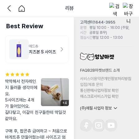
리뷰
고객센터
1644-3955
Best Review
운영
평일 10:00 - 16:00 (주말,
시간
공휴일 휴무)
점심시간
평일 12:00 - 13:00
애드츄
치즈본 S 사이즈
FAQ
B2B마켓
브랜드 소개
서비스이용약관
개인정보처리방침
딱딱해서 전자레인
입점/제휴 문의
지 돌려줄 생각이에
통신판매사업자정보 확인
요.

에스크로서비스가입 확인
S사이즈에는 4개
+
4
가 들어있어요.

(주)에필 사업자 정보
길다랗고, 이갈이 친구들한테 딱일것
같아요.

구매 후, 팝콘츄 급여하고 ~ 처음으로 
바게트츄 만들어줬는데! 사이즈고 엄