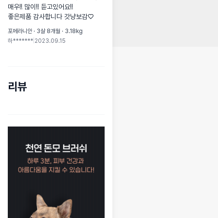
매우!! 많이!! 듣고있어요!!

좋은제품 감사합니다 갓냥보감♡
포메라니안 · 3살 8개월 · 3.18kg
하*******
|
2023.09.15
리뷰