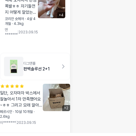
택배 오자마자 관심
더라구요 다이어트
폭발ㅎㅎ 자기들껀
중이라 간식으로 사
지 어떻게 알았는지
료주는데 굿씨덕에
+
4
상자 물어뜯고 난리
코리안 숏헤어 · 4살 4
애기가 많이 신나했
개월 · 4.3kg
치더라구요😅 아직
답니다!!! 얼마전에
엔
먹던 사료가 좀 남아
|
2023.09.15
베스트브리드 주문
*******
있어서 우선 몇알만
해서 지금은 구매할
줘봤는데 너무 잘먹
수가 없지만, 그 다
네요ㅎㅎ 멍냥머니
음엔 굿씨로 갈아탈
모인게 좀 있어서 5
게요!! 갓냥보감!!
키로짜리로 시켰는
디그앤롤
데 큰걸로 시키길 잘
편백솔루션 2+1
했어요. 입맛 까다로
운 둘째도 오독오독
잘 먹어요~ 사냥놀
이 후에도 몇알 줬더
일단, 오자마자 박스에서
니 좋아하더라구요
잘놀아서 1차 만족했어요
애들이 계속 잘 먹고
~ㅎㅎ 그리고 모래 깔아주
+
2
사료토나 설사 안하
니까 적응 기간 없이 잘 사
페르시안 · 10살 10개월 ·
면 베스트브리드로
2.6kg
용하네요. 응가 잘하고 소
정착해보려구요! 사
이*******
|
2023.09.15
변도 잘하고 냄새 향긋한
료알은 세번째 사진
게 너무 맘에 들어요~ 또
처럼 생겼고, 사진으
구매할께요^^